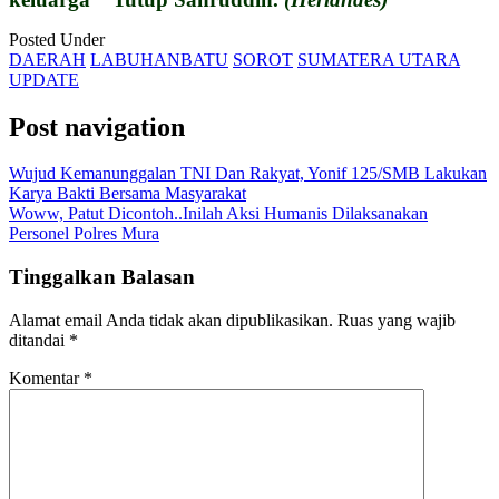
Posted Under
DAERAH
LABUHANBATU
SOROT
SUMATERA UTARA
UPDATE
Post navigation
Wujud Kemanunggalan TNI Dan Rakyat, Yonif 125/SMB Lakukan
Karya Bakti Bersama Masyarakat
Woww, Patut Dicontoh..Inilah Aksi Humanis Dilaksanakan
Personel Polres Mura
Tinggalkan Balasan
Alamat email Anda tidak akan dipublikasikan.
Ruas yang wajib
ditandai
*
Komentar
*