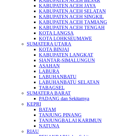
KABUPATEN ACEH BESAR
KABUPATEN ACEH JAYA
KABUPATEN ACEH SELATAN
KABUPATEN ACEH SINGKIL
KABUPATEN ACEH TAMIANG
KABUPATEN ACEH TENGAH
KOTA LANGSA
KOTA LOHKSEUMAWE
SUMATERA UTARA
KOTA BINJAI
KABUPATEN LANGKAT
SIANTAR-SIMALUNGUN
ASAHAN
LABURA
LABUHANBATU
LABUHANBATU SELATAN
TABAGSEL
SUMATERA BARAT
PADANG dan Sekitarnya
KEPRI
BATAM
TANJUNG PINANG
TANJUNGBALAI KARIMUN
NATUNA
RIAU