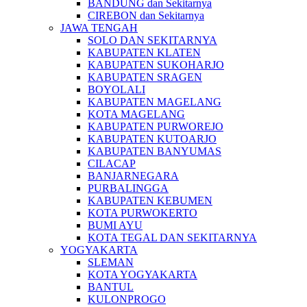
BANDUNG dan Sekitarnya
CIREBON dan Sekitarnya
JAWA TENGAH
SOLO DAN SEKITARNYA
KABUPATEN KLATEN
KABUPATEN SUKOHARJO
KABUPATEN SRAGEN
BOYOLALI
KABUPATEN MAGELANG
KOTA MAGELANG
KABUPATEN PURWOREJO
KABUPATEN KUTOARJO
KABUPATEN BANYUMAS
CILACAP
BANJARNEGARA
PURBALINGGA
KABUPATEN KEBUMEN
KOTA PURWOKERTO
BUMI AYU
KOTA TEGAL DAN SEKITARNYA
YOGYAKARTA
SLEMAN
KOTA YOGYAKARTA
BANTUL
KULONPROGO