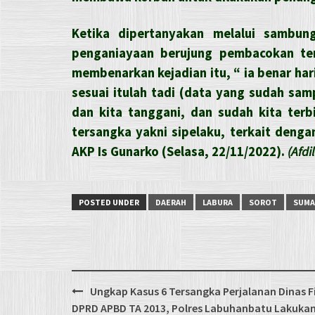
Ketika dipertanyakan melalui sambung
penganiayaan berujung pembacokan ter
membenarkan kejadian itu, “ ia benar har
sesuai itulah tadi (data yang sudah sa
dan kita tanggani, dan sudah kita ter
tersangka yakni sipelaku, terkait deng
AKP Is Gunarko (Selasa, 22/11/2022).
(Afdi
POSTED UNDER
DAERAH
LABURA
SOROT
SUMA
Post
Ungkap Kasus 6 Tersangka Perjalanan Dinas Fi
navigation
DPRD APBD TA 2013, Polres Labuhanbatu Lakuka