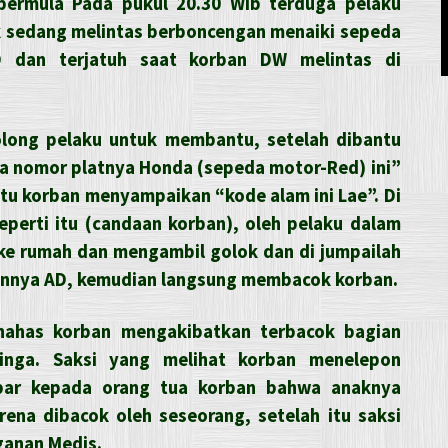
 bermula Pada pukul 20.30 Wib terduga pelaku
ok sedang melintas berboncengan menaiki sepeda
D dan terjatuh saat korban DW melintas di
long pelaku untuk membantu, setelah dibantu
a nomor platnya Honda (sepeda motor-Red) ini”
itu korban menyampaikan “kode alam ini Lae”. Di
eperti itu (candaan korban), oleh pelaku dalam
ke rumah dan mengambil golok dan di jumpailah
annya AD, kemudian langsung membacok korban.
nahas korban mengakibatkan terbacok bagian
inga. Saksi yang melihat korban menelepon
ar kepada orang tua korban bahwa anaknya
ena dibacok oleh seseorang, setelah itu saksi
anan Medis.