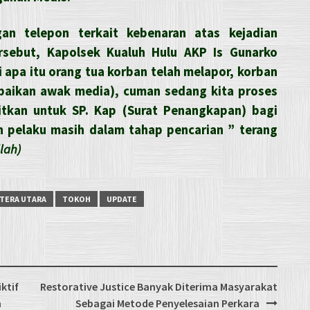
an telepon terkait kebenaran atas kejadian
sebut, Kapolsek Kualuh Hulu AKP Is Gunarko
i apa itu orang tua korban telah melapor, korban
mpaikan awak media), cuman sedang kita proses
bitkan untuk SP. Kap (Surat Penangkapan) bagi
an pelaku masih dalam tahap pencarian ” terang
llah)
TERA UTARA
TOKOH
UPDATE
ktif
Restorative Justice Banyak Diterima Masyarakat
n
Sebagai Metode Penyelesaian Perkara