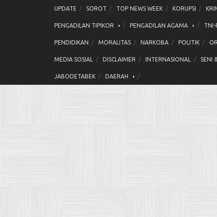
Skip
UPDATE
SOROT
TOP NEWS WEEK
KORUPSI
KRI
to
PENGADILAN TIPIKOR
PENGADILAN AGAMA
TNI-
content
PENDIDIKAN
MORALITAS
NARKOBA
POLITIK
OR
MEDIA SOSIAL
DISCLAIMER
INTERNASIONAL
SENI 
JABODETABEK
DAERAH