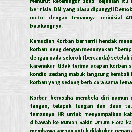
Menurut keterangan saksi kejadian itu
berinisial DM yang biasa dipanggil Dem
motor dengan temannya berinisial A
belakangnya.
Kemudian Korban berhenti hendak meno
korban iseng dengan menanyakan “berap
dengan nada seloroh (bercanda) setelah 
karenakan tidak terima ucapan korban s
kondisi sedang mabuk langsung kembali 
korban yang sedang berbicara sama tem
Korban berusaha membela diri namun 
tangan, telapak tangan dan daun tel
temannya HR untuk menyampaikan kab
dibawah ke Rumah Sakit Umum Flora kar
membawa korban untuk dilakukan penang