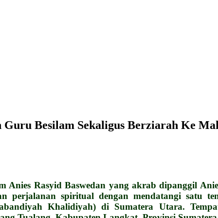
n Guru Besilam Sekaligus Berziarah Ke M
nies Rasyid Baswedan yang akrab dipanggil Anies d
n perjalanan spiritual dengan mendatangi satu t
abandiyah Khalidiyah) di Sumatera Utara. Temp
dang Tualang, Kabupaten Langkat, Provinsi Sumatera