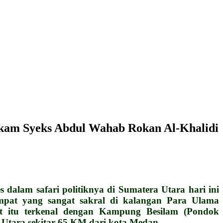
akam Syeks Abdul Wahab Rokan Al-Khalidi
alam safari politiknya di Sumatera Utara hari ini
empat yang sangat sakral di kalangan Para Ulama
at itu terkenal dengan Kampung Besilam (Pondok
 Utara sekitar 65 KM dari kota Medan.