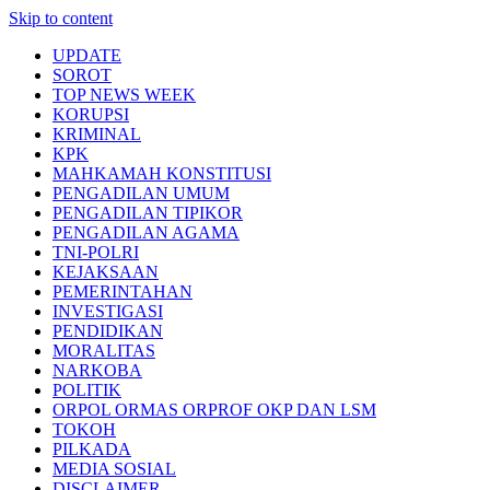
Skip to content
UPDATE
SOROT
TOP NEWS WEEK
KORUPSI
KRIMINAL
KPK
MAHKAMAH KONSTITUSI
PENGADILAN UMUM
PENGADILAN TIPIKOR
PENGADILAN AGAMA
TNI-POLRI
KEJAKSAAN
PEMERINTAHAN
INVESTIGASI
PENDIDIKAN
MORALITAS
NARKOBA
POLITIK
ORPOL ORMAS ORPROF OKP DAN LSM
TOKOH
PILKADA
MEDIA SOSIAL
DISCLAIMER