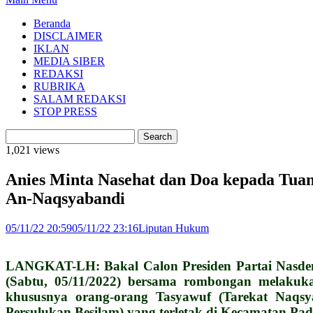
Beranda
DISCLAIMER
IKLAN
MEDIA SIBER
REDAKSI
RUBRIKA
SALAM REDAKSI
STOP PRESS
1,021 views
Anies Minta Nasehat dan Doa kepada Tua
An-Naqsyabandi
05/11/22 20:59
05/11/22 23:16
Liputan Hukum
LANGKAT-LH: Bakal Calon Presiden Partai Nasdem A
(Sabtu, 05/11/2022) bersama rombongan melakuka
khususnya orang-orang Tasyawuf (Tarekat Naqsy
Persulukan Besilam) yang terletak di Kecamatan Pa