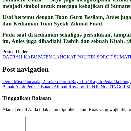
menjadi simbol untuk menjaga kebajikan di Sumate
Usai bertemu dengan Tuan Guru Besilam, Anies ju
dan Kediaman Tuan Syekh Zikmal Fuad.
Pada saat di kediaman sekaligus persulukan, tamp
itu, Anies juga dihadiahi Tasbih dan sebuah Kitab.
(A
Posted Under
DAERAH
KABUPATEN LANGKAT
POLITIK
SOROT
SUMAT
Post navigation
Demi Misi Pancasila, 2 Lelaki Paruh Baya Ini ‘Kayuh Pedal’ keliling
Bapak Asuh Percasi Batam Ahmad Rossano: JUNJUNG TING
Tinggalkan Balasan
Alamat email Anda tidak akan dipublikasikan.
Ruas yang wajib ditan