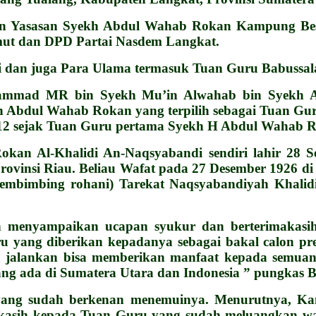
en Yasasan Syekh Abdul Wahab Rokan Kampung Bes
mut dan DPD Partai Nasdem Langkat.
tri dan juga Para Ulama termasuk Tuan Guru Babussa
mmad MR bin Syekh Mu’in Alwahab bin Syekh Ab
 Abdul Wahab Rokan yang terpilih sebagai Tuan Gur
2 sejak Tuan Guru pertama Syekh H Abdul Wahab Ro
kan Al-Khalidi An-Naqsyabandi sendiri lahir 28
ovinsi Riau. Beliau Wafat pada 27 Desember 1926 di
d (pembimbing rohani) Tarekat Naqsyabandiyah Kha
n menyampaikan ucapan syukur dan berterimakasih
 yang diberikan kepadanya sebagai bakal calon pr
a jalankan bisa memberikan manfaat kepada semuan
ang ada di Sumatera Utara dan Indonesia ” pungkas B
yang sudah berkenan menemuinya. Menurutnya, Ka
kasih kepada Tuan Guru yang sudah meluangkan wa