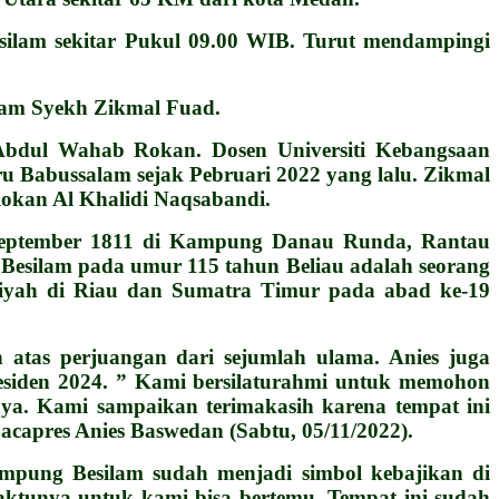
ilam sekitar Pukul 09.00 WIB. Turut mendampingi
lam Syekh Zikmal Fuad.
dul Wahab Rokan. Dosen Universiti Kebangsaan
u Babussalam sejak Pebruari 2022 yang lalu. Zikmal
kan Al Khalidi Naqsabandi.
 September 1811 di Kampung Danau Runda, Rantau
 Besilam pada umur 115 tahun Beliau adalah seorang
lidiyah di Riau dan Sumatra Timur pada abad ke-19
 atas perjuangan dari sejumlah ulama. Anies juga
esiden 2024. ” Kami bersilaturahmi untuk memohon
ya. Kami sampaikan terimakasih karena tempat ini
acapres Anies Baswedan (Sabtu, 05/11/2022).
mpung Besilam sudah menjadi simbol kebajikan di
ktunya untuk kami bisa bertemu. Tempat ini sudah