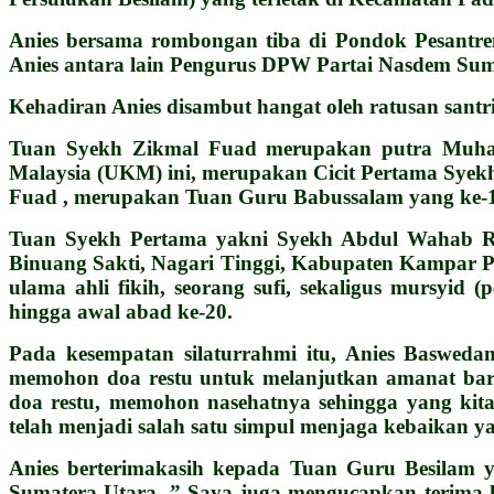
Anies bersama rombongan tiba di Pondok Pesantr
Anies antara lain Pengurus DPW Partai Nasdem Su
Kehadiran Anies disambut hangat oleh ratusan san
Tuan Syekh Zikmal Fuad merupakan putra Muha
Malaysia (UKM) ini, merupakan Cicit Pertama Syekh
Fuad , merupakan Tuan Guru Babussalam yang ke-1
Tuan Syekh Pertama yakni Syekh Abdul Wahab Ro
Binuang Sakti, Nagari Tinggi, Kabupaten Kampar Pr
ulama ahli fikih, seorang sufi, sekaligus mursyi
hingga awal abad ke-20.
Pada kesempatan silaturrahmi itu, Anies Basweda
memohon doa restu untuk melanjutkan amanat baru
doa restu, memohon nasehatnya sehingga yang kit
telah menjadi salah satu simpul menjaga kebaikan y
Anies berterimakasih kepada Tuan Guru Besilam 
Sumatera Utara. ” Saya juga mengucapkan terima 