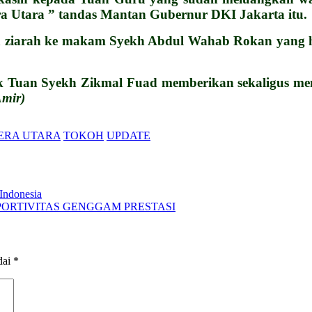
ra Utara ” tandas Mantan Gubernur DKI Jakarta itu.
ga ziarah ke makam Syekh Abdul Wahab Rokan yang h
ak Tuan Syekh Zikmal Fuad memberikan sekaligus me
mir)
ERA UTARA
TOKOH
UPDATE
 Indonesia
GI SPORTIVITAS GENGGAM PRESTASI
dai
*