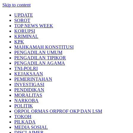
Skip to content
UPDATE
SOROT
TOP NEWS WEEK
KORUPSI
KRIMINAL
KPK
MAHKAMAH KONSTITUSI
PENGADILAN UMUM
PENGADILAN TIPIKOR
PENGADILAN AGAMA
TNI-POLRI
KEJAKSAAN
PEMERINTAHAN
INVESTIGASI
PENDIDIKAN
MORALITAS
NARKOBA
POLITIK
ORPOL ORMAS ORPROF OKP DAN LSM
TOKOH
PILKADA
MEDIA SOSIAL
DISCLAIMER