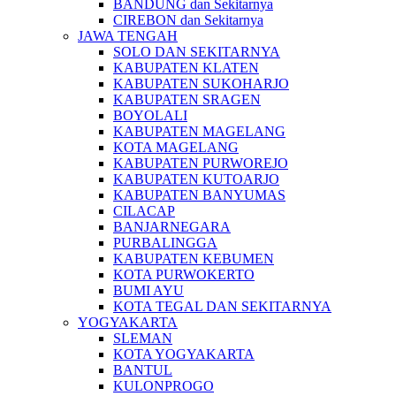
BANDUNG dan Sekitarnya
CIREBON dan Sekitarnya
JAWA TENGAH
SOLO DAN SEKITARNYA
KABUPATEN KLATEN
KABUPATEN SUKOHARJO
KABUPATEN SRAGEN
BOYOLALI
KABUPATEN MAGELANG
KOTA MAGELANG
KABUPATEN PURWOREJO
KABUPATEN KUTOARJO
KABUPATEN BANYUMAS
CILACAP
BANJARNEGARA
PURBALINGGA
KABUPATEN KEBUMEN
KOTA PURWOKERTO
BUMI AYU
KOTA TEGAL DAN SEKITARNYA
YOGYAKARTA
SLEMAN
KOTA YOGYAKARTA
BANTUL
KULONPROGO