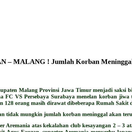
MALANG ! Jumlah Korban Meninggal 
 Malang Provinsi Jawa Timur menjadi saksi bisu t
ma FC VS Persebaya Surabaya menelan korban jiwa 
an 128 orang masih dirawat dibeberapa Rumah Sakit 
n tidak mungkin jumlah korban meninggal akan ter
er Aremania atas kekalahan club kesayangan 2 – 3 ata
wasit Agus Fauzan, suporter Aremania menyerbu lapa