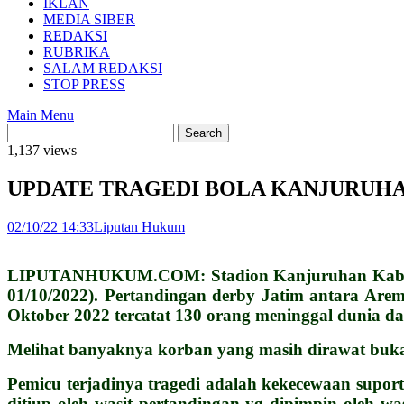
IKLAN
MEDIA SIBER
REDAKSI
RUBRIKA
SALAM REDAKSI
STOP PRESS
Main Menu
1,137 views
UPDATE TRAGEDI BOLA KANJURUHAN – 
02/10/22 14:33
Liputan Hukum
LIPUTANHUKUM.COM: Stadion Kanjuruhan Kabupaten
01/10/2022). Pertandingan derby Jatim antara Are
Oktober 2022 tercatat 130 orang meninggal dunia d
Melihat banyaknya korban yang masih dirawat buka
Pemicu terjadinya tragedi adalah kekecewaan suport
ditiup oleh wasit pertandingan yg dipimpin oleh 