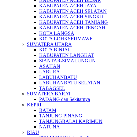
KABUPATEN ACEH BESAR
KABUPATEN ACEH JAYA
KABUPATEN ACEH SELATAN
KABUPATEN ACEH SINGKIL
KABUPATEN ACEH TAMIANG
KABUPATEN ACEH TENGAH
KOTA LANGSA
KOTA LOHKSEUMAWE
SUMATERA UTARA
KOTA BINJAI
KABUPATEN LANGKAT
SIANTAR-SIMALUNGUN
ASAHAN
LABURA
LABUHANBATU
LABUHANBATU SELATAN
TABAGSEL
SUMATERA BARAT
PADANG dan Sekitarnya
KEPRI
BATAM
TANJUNG PINANG
TANJUNGBALAI KARIMUN
NATUNA
RIAU