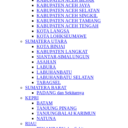
KABUPATEN ACEH BESAR
KABUPATEN ACEH JAYA
KABUPATEN ACEH SELATAN
KABUPATEN ACEH SINGKIL
KABUPATEN ACEH TAMIANG
KABUPATEN ACEH TENGAH
KOTA LANGSA
KOTA LOHKSEUMAWE
SUMATERA UTARA
KOTA BINJAI
KABUPATEN LANGKAT
SIANTAR-SIMALUNGUN
ASAHAN
LABURA
LABUHANBATU
LABUHANBATU SELATAN
TABAGSEL
SUMATERA BARAT
PADANG dan Sekitarnya
KEPRI
BATAM
TANJUNG PINANG
TANJUNGBALAI KARIMUN
NATUNA
RIAU