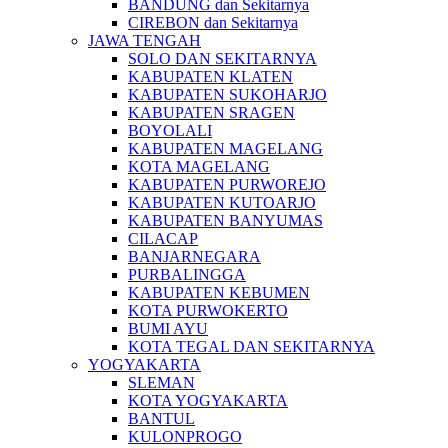
BANDUNG dan Sekitarnya
CIREBON dan Sekitarnya
JAWA TENGAH
SOLO DAN SEKITARNYA
KABUPATEN KLATEN
KABUPATEN SUKOHARJO
KABUPATEN SRAGEN
BOYOLALI
KABUPATEN MAGELANG
KOTA MAGELANG
KABUPATEN PURWOREJO
KABUPATEN KUTOARJO
KABUPATEN BANYUMAS
CILACAP
BANJARNEGARA
PURBALINGGA
KABUPATEN KEBUMEN
KOTA PURWOKERTO
BUMI AYU
KOTA TEGAL DAN SEKITARNYA
YOGYAKARTA
SLEMAN
KOTA YOGYAKARTA
BANTUL
KULONPROGO