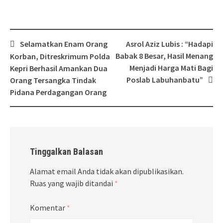
Post
Selamatkan Enam Orang
Asrol Aziz Lubis : “Hadapi
navigation
Babak 8 Besar, Hasil Menang
Korban, Ditreskrimum Polda
Menjadi Harga Mati Bagi
Kepri Berhasil Amankan Dua
Poslab Labuhanbatu”
Orang Tersangka Tindak
Pidana Perdagangan Orang
Tinggalkan Balasan
Alamat email Anda tidak akan dipublikasikan.
Ruas yang wajib ditandai
*
Komentar
*