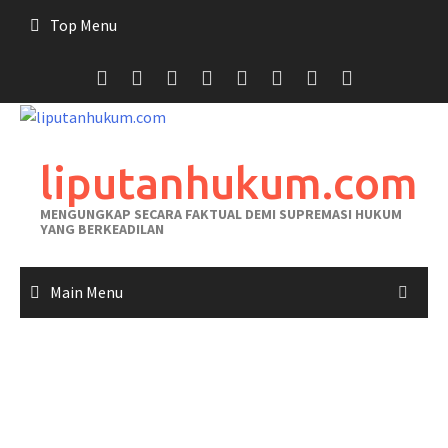
Skip
Top Menu
to
content
liputanhukum.com
MENGUNGKAP SECARA FAKTUAL DEMI SUPREMASI HUKUM
YANG BERKEADILAN
Main Menu