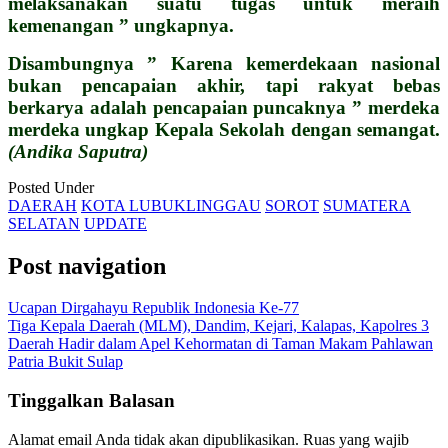
melaksanakan suatu tugas untuk meraih
kemenangan ” ungkapnya.
Disambungnya ” Karena kemerdekaan nasional
bukan pencapaian akhir, tapi rakyat bebas
berkarya adalah pencapaian puncaknya ” merdeka
merdeka ungkap Kepala Sekolah dengan semangat.
(Andika Saputra)
Posted Under
DAERAH
KOTA LUBUKLINGGAU
SOROT
SUMATERA
SELATAN
UPDATE
Post navigation
Ucapan Dirgahayu Republik Indonesia Ke-77
Tiga Kepala Daerah (MLM), Dandim, Kejari, Kalapas, Kapolres 3
Daerah Hadir dalam Apel Kehormatan di Taman Makam Pahlawan
Patria Bukit Sulap
Tinggalkan Balasan
Alamat email Anda tidak akan dipublikasikan.
Ruas yang wajib