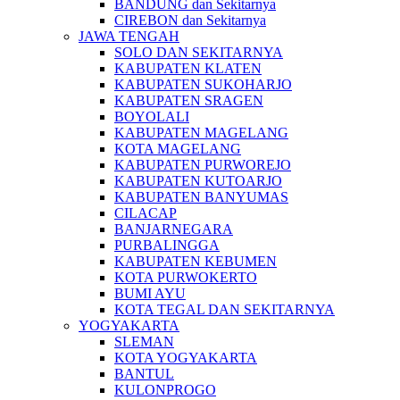
BANDUNG dan Sekitarnya
CIREBON dan Sekitarnya
JAWA TENGAH
SOLO DAN SEKITARNYA
KABUPATEN KLATEN
KABUPATEN SUKOHARJO
KABUPATEN SRAGEN
BOYOLALI
KABUPATEN MAGELANG
KOTA MAGELANG
KABUPATEN PURWOREJO
KABUPATEN KUTOARJO
KABUPATEN BANYUMAS
CILACAP
BANJARNEGARA
PURBALINGGA
KABUPATEN KEBUMEN
KOTA PURWOKERTO
BUMI AYU
KOTA TEGAL DAN SEKITARNYA
YOGYAKARTA
SLEMAN
KOTA YOGYAKARTA
BANTUL
KULONPROGO