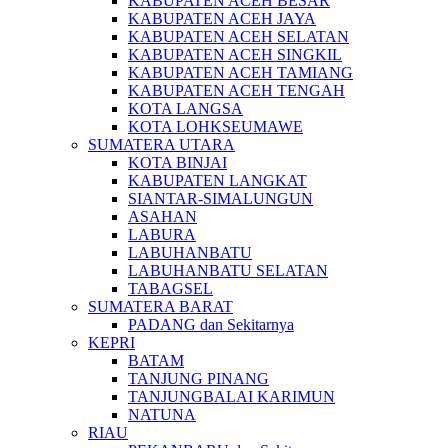
KABUPATEN ACEH BESAR
KABUPATEN ACEH JAYA
KABUPATEN ACEH SELATAN
KABUPATEN ACEH SINGKIL
KABUPATEN ACEH TAMIANG
KABUPATEN ACEH TENGAH
KOTA LANGSA
KOTA LOHKSEUMAWE
SUMATERA UTARA
KOTA BINJAI
KABUPATEN LANGKAT
SIANTAR-SIMALUNGUN
ASAHAN
LABURA
LABUHANBATU
LABUHANBATU SELATAN
TABAGSEL
SUMATERA BARAT
PADANG dan Sekitarnya
KEPRI
BATAM
TANJUNG PINANG
TANJUNGBALAI KARIMUN
NATUNA
RIAU