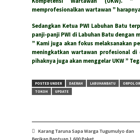
Kompetensi Wartawan (UKW). ” 
memprofesionalkan wartawan ” harapnya
Sedangkan Ketua PWI Labuhan Batu terpi
panji-panji PWI di Labuhan Batu dengan 
” Kami juga akan fokus melaksanakan p
meningkatkan wartawan profesional di 
pihaknya juga akan menggelar UKW ” Tega
POSTED UNDER
DAERAH
LABUHANBATU
ORPOL OR
TOKOH
UPDATE
Post
Karang Taruna Sapa Warga Tugumulyo dan
navigation
Berikan Bantuan 1.600 Paket