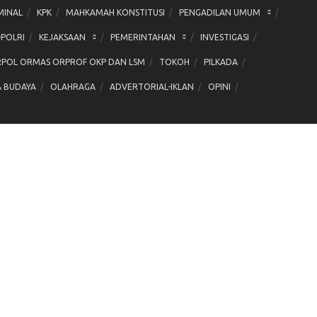
MINAL
KPK
MAHKAMAH KONSTITUSI
PENGADILAN UMUM
-POLRI
KEJAKSAAN
PEMERINTAHAN
INVESTIGASI
POL ORMAS ORPROF OKP DAN LSM
TOKOH
PILKADA
& BUDAYA
OLAHRAGA
ADVERTORIAL-IKLAN
OPINI