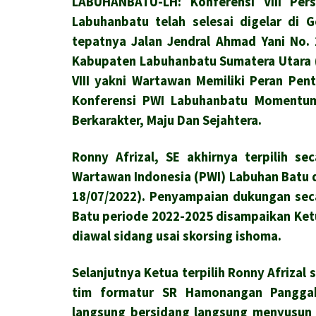
LABUHANBATU-LH: Konferensi VIII Per
Labuhanbatu telah selesai digelar di 
tepatnya Jalan Jendral Ahmad Yani No.
Kabupaten Labuhanbatu Sumatera Utara (
VIII yakni Wartawan Memiliki Peran Pe
Konferensi PWI Labuhanbatu Momentu
Berkarakter, Maju Dan Sejahtera.
Ronny Afrizal, SE akhirnya terpilih se
Wartawan Indonesia (PWI) Labuhan Batu d
18/07/2022).
Penyampaian dukungan seca
Batu periode 2022-2025 disampaikan Ket
diawal sidang usai skorsing ishoma.
Selanjutnya Ketua terpilih Ronny Afrizal
tim formatur SR Hamonangan Pangga
langsung bersidang langsung menyusun