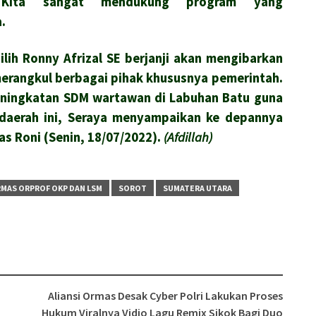
Kita sangat mendukung program yang
.
lih Ronny Afrizal SE berjanji akan mengibarkan
merangkul berbagai pihak khususnya pemerintah.
eningkatan SDM wartawan di Labuhan Batu guna
daerah ini, Seraya menyampaikan ke depannya
s Roni (Senin, 18/07/2022).
(Afdillah)
MAS ORPROF OKP DAN LSM
SOROT
SUMATERA UTARA
Aliansi Ormas Desak Cyber Polri Lakukan Proses
Hukum Viralnya Vidio Lagu Remix Sikok Bagi Duo