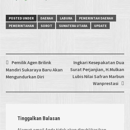
POSTED UNDER
DAERAH
LABURA
PEMERINTAH DAERAH
PEMERINTAHAN
SOROT
SUMATERA UTARA
UPDATE
Post
Pemilik Agen Brilink
Ingkari Kesepakatan Dua
navigation
Surat Perjanjian, H.Mulkan
Mandiri Sukaraya Baru Akan
Lubis Nilai Safran Marbun
Mengundurkan Diri
Wanprestasi
Tinggalkan Balasan
Alamat email Anda tidak akan dipublikasikan.