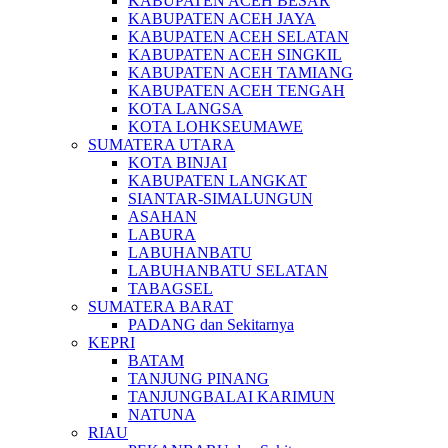
KABUPATEN ACEH BESAR
KABUPATEN ACEH JAYA
KABUPATEN ACEH SELATAN
KABUPATEN ACEH SINGKIL
KABUPATEN ACEH TAMIANG
KABUPATEN ACEH TENGAH
KOTA LANGSA
KOTA LOHKSEUMAWE
SUMATERA UTARA
KOTA BINJAI
KABUPATEN LANGKAT
SIANTAR-SIMALUNGUN
ASAHAN
LABURA
LABUHANBATU
LABUHANBATU SELATAN
TABAGSEL
SUMATERA BARAT
PADANG dan Sekitarnya
KEPRI
BATAM
TANJUNG PINANG
TANJUNGBALAI KARIMUN
NATUNA
RIAU