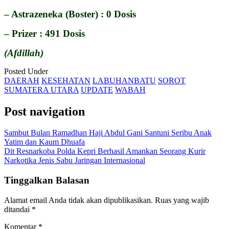
– Astrazeneka (Boster) : 0 Dosis
– Prizer : 491 Dosis
(Afdillah)
Posted Under
DAERAH
KESEHATAN
LABUHANBATU
SOROT
SUMATERA UTARA
UPDATE
WABAH
Post navigation
Sambut Bulan Ramadhan Haji Abdul Gani Santuni Seribu Anak
Yatim dan Kaum Dhuafa
Dit Resnarkoba Polda Kepri Berhasil Amankan Seorang Kurir
Narkotika Jenis Sabu Jaringan Internasional
Tinggalkan Balasan
Alamat email Anda tidak akan dipublikasikan.
Ruas yang wajib
ditandai
*
Komentar
*