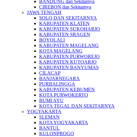
BANDUNG dan Sekitarnya
CIREBON dan Sekitarnya
JAWA TENGAH
SOLO DAN SEKITARNYA
KABUPATEN KLATEN
KABUPATEN SUKOHARJO
KABUPATEN SRAGEN
BOYOLALI
KABUPATEN MAGELANG
KOTA MAGELANG
KABUPATEN PURWOREJO
KABUPATEN KUTOARJO
KABUPATEN BANYUMAS
CILACAP
BANJARNEGARA
PURBALINGGA
KABUPATEN KEBUMEN
KOTA PURWOKERTO
BUMI AYU
KOTA TEGAL DAN SEKITARNYA
YOGYAKARTA
SLEMAN
KOTA YOGYAKARTA
BANTUL
KULONPROGO