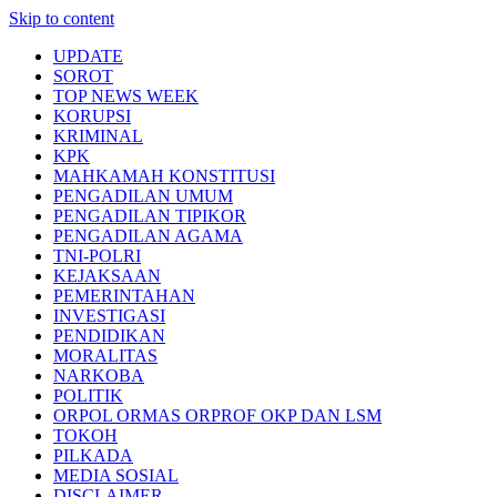
Skip to content
UPDATE
SOROT
TOP NEWS WEEK
KORUPSI
KRIMINAL
KPK
MAHKAMAH KONSTITUSI
PENGADILAN UMUM
PENGADILAN TIPIKOR
PENGADILAN AGAMA
TNI-POLRI
KEJAKSAAN
PEMERINTAHAN
INVESTIGASI
PENDIDIKAN
MORALITAS
NARKOBA
POLITIK
ORPOL ORMAS ORPROF OKP DAN LSM
TOKOH
PILKADA
MEDIA SOSIAL
DISCLAIMER