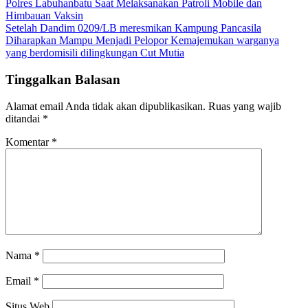
Polres Labuhanbatu Saat Melaksanakan Patroli Mobile dan
Himbauan Vaksin
Setelah Dandim 0209/LB meresmikan Kampung Pancasila
Diharapkan Mampu Menjadi Pelopor Kemajemukan warganya
yang berdomisili dilingkungan Cut Mutia
Tinggalkan Balasan
Alamat email Anda tidak akan dipublikasikan.
Ruas yang wajib
ditandai
*
Komentar
*
Nama
*
Email
*
Situs Web