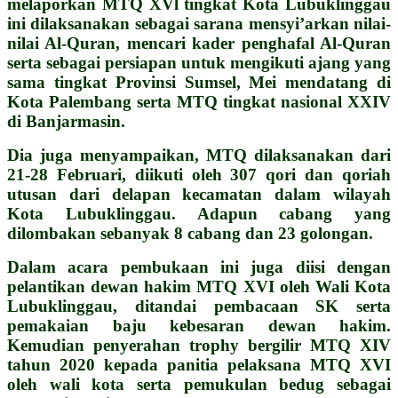
melaporkan MTQ XVl tingkat Kota Lubuklinggau
ini dilaksanakan sebagai sarana mensyi’arkan nilai-
nilai Al-Quran, mencari kader penghafal Al-Quran
serta sebagai persiapan untuk mengikuti ajang yang
sama tingkat Provinsi Sumsel, Mei mendatang di
Kota Palembang serta MTQ tingkat nasional XXIV
di Banjarmasin.
Dia juga menyampaikan, MTQ dilaksanakan dari
21-28 Februari, diikuti oleh 307 qori dan qoriah
utusan dari delapan kecamatan dalam wilayah
Kota Lubuklinggau. Adapun cabang yang
dilombakan sebanyak 8 cabang dan 23 golongan.
Dalam acara pembukaan ini juga diisi dengan
pelantikan dewan hakim MTQ XVI oleh Wali Kota
Lubuklinggau, ditandai pembacaan SK serta
pemakaian baju kebesaran dewan hakim.
Kemudian penyerahan trophy bergilir MTQ XIV
tahun 2020 kepada panitia pelaksana MTQ XVI
oleh wali kota serta pemukulan bedug sebagai