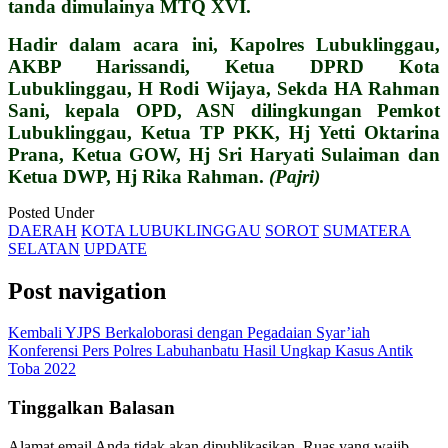
tanda dimulainya MTQ XVI.
Hadir dalam acara ini, Kapolres Lubuklinggau,
AKBP Harissandi, Ketua DPRD Kota
Lubuklinggau, H Rodi Wijaya, Sekda HA Rahman
Sani, kepala OPD, ASN dilingkungan Pemkot
Lubuklinggau, Ketua TP PKK, Hj Yetti Oktarina
Prana, Ketua GOW, Hj Sri Haryati Sulaiman dan
Ketua DWP, Hj Rika Rahman.
(Pajri)
Posted Under
DAERAH
KOTA LUBUKLINGGAU
SOROT
SUMATERA
SELATAN
UPDATE
Post navigation
Kembali YJPS Berkaloborasi dengan Pegadaian Syar’iah
Konferensi Pers Polres Labuhanbatu Hasil Ungkap Kasus Antik
Toba 2022
Tinggalkan Balasan
Alamat email Anda tidak akan dipublikasikan.
Ruas yang wajib