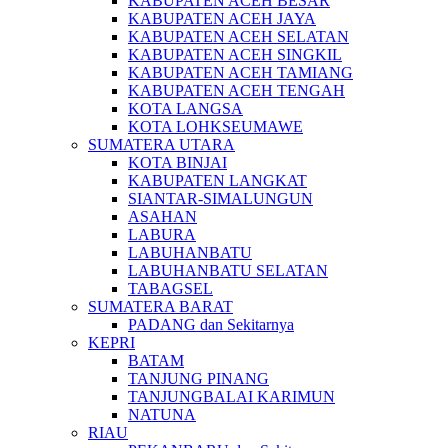
KABUPATEN ACEH BESAR
KABUPATEN ACEH JAYA
KABUPATEN ACEH SELATAN
KABUPATEN ACEH SINGKIL
KABUPATEN ACEH TAMIANG
KABUPATEN ACEH TENGAH
KOTA LANGSA
KOTA LOHKSEUMAWE
SUMATERA UTARA
KOTA BINJAI
KABUPATEN LANGKAT
SIANTAR-SIMALUNGUN
ASAHAN
LABURA
LABUHANBATU
LABUHANBATU SELATAN
TABAGSEL
SUMATERA BARAT
PADANG dan Sekitarnya
KEPRI
BATAM
TANJUNG PINANG
TANJUNGBALAI KARIMUN
NATUNA
RIAU