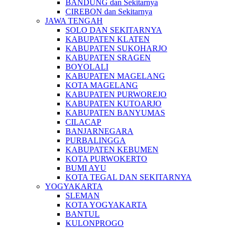
BANDUNG dan Sekitarnya
CIREBON dan Sekitarnya
JAWA TENGAH
SOLO DAN SEKITARNYA
KABUPATEN KLATEN
KABUPATEN SUKOHARJO
KABUPATEN SRAGEN
BOYOLALI
KABUPATEN MAGELANG
KOTA MAGELANG
KABUPATEN PURWOREJO
KABUPATEN KUTOARJO
KABUPATEN BANYUMAS
CILACAP
BANJARNEGARA
PURBALINGGA
KABUPATEN KEBUMEN
KOTA PURWOKERTO
BUMI AYU
KOTA TEGAL DAN SEKITARNYA
YOGYAKARTA
SLEMAN
KOTA YOGYAKARTA
BANTUL
KULONPROGO