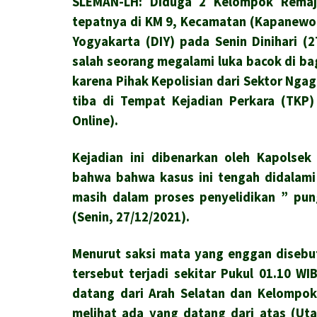
SLEMAN-LH: Diduga 2 Kelompok Remaja/
tepatnya di KM 9, Kecamatan (Kapanewo
Yogyakarta (DIY) pada Senin Dinihari (2
salah seorang megalami luka bacok di ba
karena Pihak Kepolisian dari Sektor Ngagl
tiba di Tempat Kejadian Perkara (TKP)
Online).
Kejadian ini dibenarkan oleh Kapolsek
bahwa bahwa kasus ini tengah didalami
masih dalam proses penyelidikan ” pun
(Senin, 27/12/2021).
Menurut saksi mata yang enggan disebu
tersebut terjadi sekitar Pukul 01.10 
datang dari Arah Selatan dan Kelompok
melihat ada yang datang dari atas (Ut