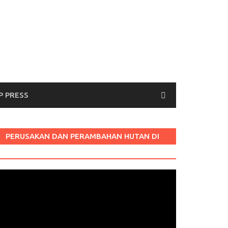
P PRESS
PERUSAKAN DAN PERAMBAHAN HUTAN DI
LABURA SUM
Pemutar
ideo