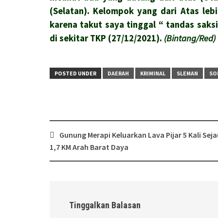
(Selatan). Kelompok yang dari Atas lebi
karena takut saya tinggal “ tandas sak
di sekitar TKP (27/12/2021).
(Bintang/Red)
POSTED UNDER
DAERAH
KRIMINAL
SLEMAN
SO
Post
Gunung Merapi Keluarkan Lava Pijar 5 Kali Sej
navigation
1,7 KM Arah Barat Daya
Tinggalkan Balasan