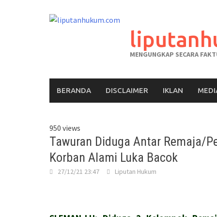
liputan
MENGUNGKAP SECARA FAKTU
BERANDA
DISCLAIMER
IKLAN
MEDI
950 views
Tawuran Diduga Antar Remaja/Pel
Korban Alami Luka Bacok
27/12/21 23:47
Liputan Hukum