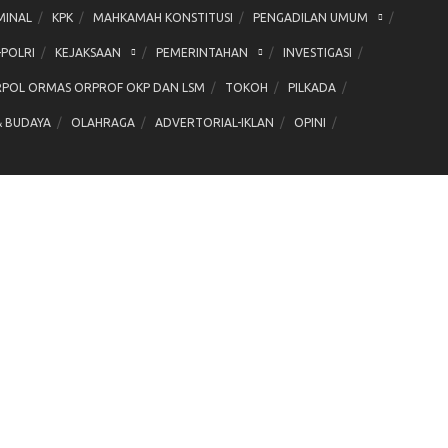
MINAL
KPK
MAHKAMAH KONSTITUSI
PENGADILAN UMUM
-POLRI
KEJAKSAAN
PEMERINTAHAN
INVESTIGASI
POL ORMAS ORPROF OKP DAN LSM
TOKOH
PILKADA
& BUDAYA
OLAHRAGA
ADVERTORIAL-IKLAN
OPINI