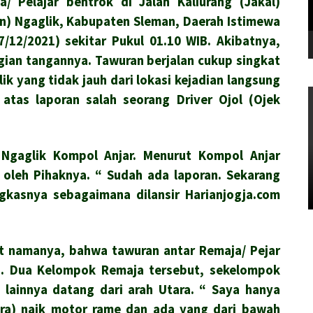
 Pelajar bentrok di Jalan Kaliurang (Jakal)
n) Ngaglik, Kabupaten Sleman, Daerah Istimewa
7/12/2021) sekitar Pukul 01.10 WIB. Akibatnya,
gian tangannya. Tawuran berjalan cukup singkat
ik yang tidak jauh dari lokasi kejadian langsung
 atas laporan salah seorang Driver Ojol (Ojek
 Ngaglik Kompol Anjar. Menurut Kompol Anjar
 oleh Pihaknya. “ Sudah ada laporan. Sekarang
gkasnya sebagaimana dilansir Harianjogja.com
t namanya, bahwa tawuran antar Remaja/ Pejar
WIB. Dua Kelompok Remaja tersebut, sekelompok
 lainnya datang dari arah Utara. “ Saya hanya
ara) naik motor rame dan ada yang dari bawah