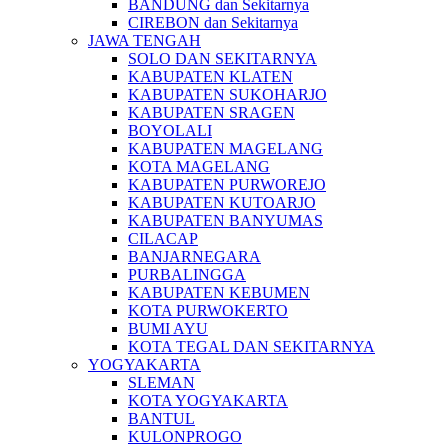
BANDUNG dan Sekitarnya
CIREBON dan Sekitarnya
JAWA TENGAH
SOLO DAN SEKITARNYA
KABUPATEN KLATEN
KABUPATEN SUKOHARJO
KABUPATEN SRAGEN
BOYOLALI
KABUPATEN MAGELANG
KOTA MAGELANG
KABUPATEN PURWOREJO
KABUPATEN KUTOARJO
KABUPATEN BANYUMAS
CILACAP
BANJARNEGARA
PURBALINGGA
KABUPATEN KEBUMEN
KOTA PURWOKERTO
BUMI AYU
KOTA TEGAL DAN SEKITARNYA
YOGYAKARTA
SLEMAN
KOTA YOGYAKARTA
BANTUL
KULONPROGO