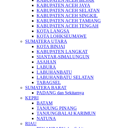
KABUPATEN ACEH BESAR
KABUPATEN ACEH JAYA
KABUPATEN ACEH SELATAN
KABUPATEN ACEH SINGKIL
KABUPATEN ACEH TAMIANG
KABUPATEN ACEH TENGAH
KOTA LANGSA
KOTA LOHKSEUMAWE
SUMATERA UTARA
KOTA BINJAI
KABUPATEN LANGKAT
SIANTAR-SIMALUNGUN
ASAHAN
LABURA
LABUHANBATU
LABUHANBATU SELATAN
TABAGSEL
SUMATERA BARAT
PADANG dan Sekitarnya
KEPRI
BATAM
TANJUNG PINANG
TANJUNGBALAI KARIMUN
NATUNA
RIAU