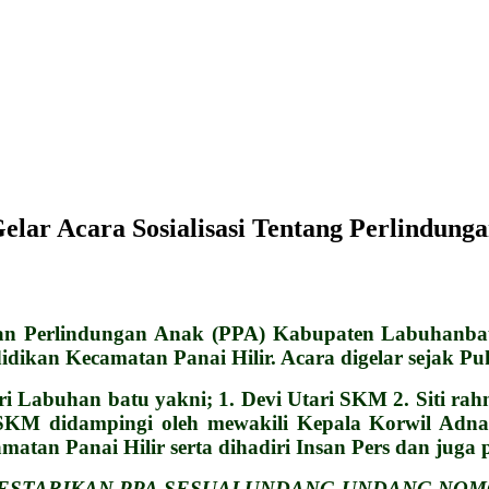
lar Acara Sosialisasi Tentang Perlindung
rlindungan Anak (PPA) Kabupaten Labuhanbatu dar
kan Kecamatan Panai Hilir. Acara digelar sejak Puku
ari Labuhan batu yakni; 1. Devi Utari SKM 2. Siti r
SKM didampingi oleh mewakili Kepala Korwil Adn
an Panai Hilir serta dihadiri Insan Pers dan juga 
LESTARIKAN PPA SESUAI UNDANG-UNDANG NOM