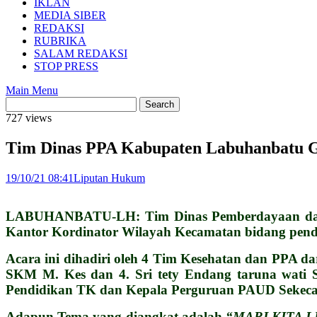
IKLAN
MEDIA SIBER
REDAKSI
RUBRIKA
SALAM REDAKSI
STOP PRESS
Main Menu
727 views
Tim Dinas PPA Kabupaten Labuhanbatu Ge
19/10/21 08:41
Liputan Hukum
LABUHANBATU-LH: Tim Dinas Pemberdayaan dan Pe
Kantor Kordinator Wilayah Kecamatan bidang pendidi
Acara ini dihadiri oleh 4 Tim Kesehatan dan PPA d
SKM M. Kes dan 4. Sri tety Endang taruna wati 
Pendidikan TK dan Kepala Perguruan PAUD Sekecamat
Adapun Tema yang diangkat adalah
“MARI KITA 