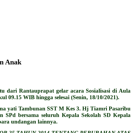
an Anak
i Rantauprapat gelar acara Sosialisasi di Aula
l 09.15 WIB hingga selesai (Senin, 18/10/2021).
ahma yati Tambunan SST M Kes 3. Hj Tiamri Pasaribu
an SPd bersama seluruh Kepala Sekolah SD Kepala
para undangan lainnya.
OR 35 TAHUN 2014 TENTANG PERUBAHAN ATAS