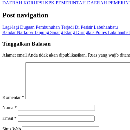
DAERAH
KORUPSI
KPK
PEMERINTAH DAERAH
PEMERIN
Post navigation
Lagi-lagi Dugaan Pembunuhan Terjadi Di Pesisir Labuhanbatu
Bandar Narkoba Tanjung Sarang Elang Diringkus Polres Labuhanba
Tinggalkan Balasan
Alamat email Anda tidak akan dipublikasikan.
Ruas yang wajib ditan
Komentar
*
Nama
*
Email
*
Situs Web