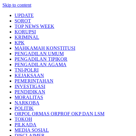
Skip to content
UPDATE
SOROT
TOP NEWS WEEK
KORUPSI
KRIMINAL
KPK
MAHKAMAH KONSTITUSI
PENGADILAN UMUM
PENGADILAN TIPIKOR
PENGADILAN AGAMA
TNI-POLRI
KEJAKSAAN
PEMERINTAHAN
INVESTIGASI
PENDIDIKAN
MORALITAS
NARKOBA
POLITIK
ORPOL ORMAS ORPROF OKP DAN LSM
TOKOH
PILKADA
MEDIA SOSIAL
DISCLAIMER