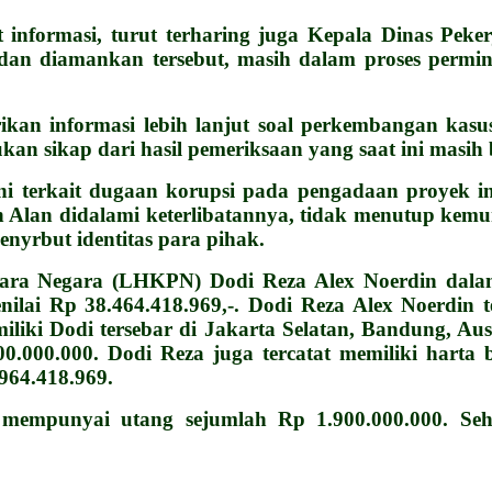
t informasi, turut terharing juga Kepala Dinas P
 dan diamankan tersebut, masih dalam proses permi
rikan informasi lebih lanjut soal perkembangan k
 sikap dari hasil pemeriksaan yang saat ini masih b
 terkait dugaan korupsi pada pengadaan proyek i
ih Alan didalami keterlibatannya, tidak menutup ke
nyrbut identitas para pihak.
ra Negara (LHKPN) Dodi Reza Alex Noerdin dalam 
nilai Rp 38.464.418.969,-. Dodi Reza Alex Noerdin
liki Dodi tersebar di Jakarta Selatan, Bandung, Aus
.000.000. Dodi Reza juga tercatat memiliki harta b
964.418.969.
 mempunyai utang sejumlah Rp 1.900.000.000. Seh