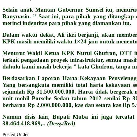
Selain anak Mantan Gubernur Sumsel itu, menuru
Banyuasin. ” Saat ini, para pihak yang ditangkap
merinci indentitas para pihak yang diamankan itu.
Dalam waktu dekat, Ali ikri berjanji, akan membe
KPK masih memiliki waktu 1×24 jam untuk menentukan
Menurut Wakil Ketua KPK Nurul Ghufron, OTT ini
terkait pengadaan proyek infrastruktur, semua mas
dahulu kami masih bekerja ” kata Ghufron, tanpa me
Berdasarkan Laporan Harta Kekayaan Penyelengga
Yang bersangkuta memiliki total harta kekayaan se
sejumlah Rp 31.500.000.000. Harta tidak bergerak mi
unit mobil Porsche Sedan tahun 2012 senilai Rp 300
berharga Rp 2.000.000.000, kas dan setara kas Rp 5.
Namun disis lain, Bupati Muba ini juga tercatat
38.464.418.969,-.
(Dessy/Red)
Posted Under