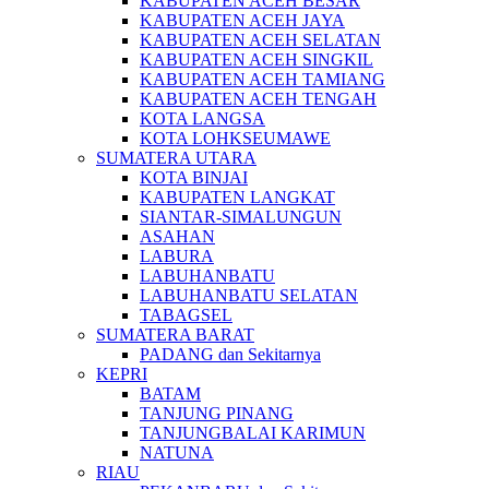
KABUPATEN ACEH BESAR
KABUPATEN ACEH JAYA
KABUPATEN ACEH SELATAN
KABUPATEN ACEH SINGKIL
KABUPATEN ACEH TAMIANG
KABUPATEN ACEH TENGAH
KOTA LANGSA
KOTA LOHKSEUMAWE
SUMATERA UTARA
KOTA BINJAI
KABUPATEN LANGKAT
SIANTAR-SIMALUNGUN
ASAHAN
LABURA
LABUHANBATU
LABUHANBATU SELATAN
TABAGSEL
SUMATERA BARAT
PADANG dan Sekitarnya
KEPRI
BATAM
TANJUNG PINANG
TANJUNGBALAI KARIMUN
NATUNA
RIAU