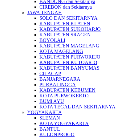
BANDUNG dan Sekitarnya
CIREBON dan Sekitarnya
JAWA TENGAH
SOLO DAN SEKITARNYA
KABUPATEN KLATEN
KABUPATEN SUKOHARJO
KABUPATEN SRAGEN
BOYOLALI
KABUPATEN MAGELANG
KOTA MAGELANG
KABUPATEN PURWOREJO
KABUPATEN KUTOARJO
KABUPATEN BANYUMAS
CILACAP
BANJARNEGARA
PURBALINGGA
KABUPATEN KEBUMEN
KOTA PURWOKERTO
BUMI AYU
KOTA TEGAL DAN SEKITARNYA
YOGYAKARTA
SLEMAN
KOTA YOGYAKARTA
BANTUL
KULONPROGO