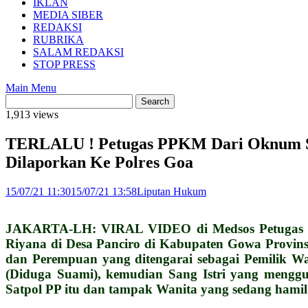
IKLAN
MEDIA SIBER
REDAKSI
RUBRIKA
SALAM REDAKSI
STOP PRESS
Main Menu
1,913 views
TERLALU ! Petugas PPKM Dari Oknum Sat
Dilaporkan Ke Polres Goa
15/07/21 11:30
15/07/21 13:58
Liputan Hukum
JAKARTA-LH: VIRAL VIDEO di Medsos Petugas PP
Riyana di Desa Panciro di Kabupaten Gowa Provins
dan Perempuan yang ditengarai sebagai Pemilik Wa
(Diduga Suami), kemudian Sang Istri yang mengg
Satpol PP itu dan tampak Wanita yang sedang hamil 