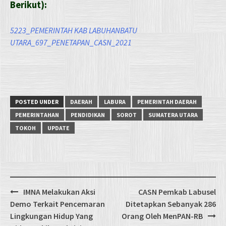
Berikut):
5223_PEMERINTAH KAB LABUHANBATU
UTARA_697_PENETAPAN_CASN_2021
POSTED UNDER
DAERAH
LABURA
PEMERINTAH DAERAH
PEMERINTAHAN
PENDIDIKAN
SOROT
SUMATERA UTARA
TOKOH
UPDATE
Post
IMNA Melakukan Aksi
CASN Pemkab Labusel
navigation
Demo Terkait Pencemaran
Ditetapkan Sebanyak 286
Lingkungan Hidup Yang
Orang Oleh MenPAN-RB