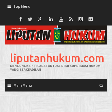
Skip
Top Menu
to
content
liputanhukum.com
MENGUNGKAP SECARA FAKTUAL DEMI SUPREMASI HUKUM
YANG BERKEADILAN
Main Menu