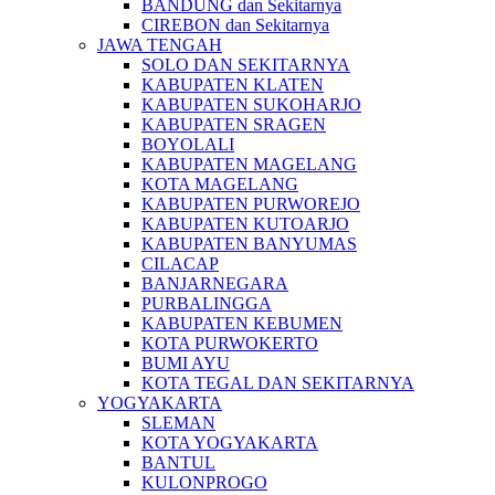
BANDUNG dan Sekitarnya
CIREBON dan Sekitarnya
JAWA TENGAH
SOLO DAN SEKITARNYA
KABUPATEN KLATEN
KABUPATEN SUKOHARJO
KABUPATEN SRAGEN
BOYOLALI
KABUPATEN MAGELANG
KOTA MAGELANG
KABUPATEN PURWOREJO
KABUPATEN KUTOARJO
KABUPATEN BANYUMAS
CILACAP
BANJARNEGARA
PURBALINGGA
KABUPATEN KEBUMEN
KOTA PURWOKERTO
BUMI AYU
KOTA TEGAL DAN SEKITARNYA
YOGYAKARTA
SLEMAN
KOTA YOGYAKARTA
BANTUL
KULONPROGO