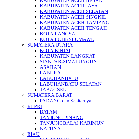
KABUPATEN ACEH BESAR
KABUPATEN ACEH JAYA
KABUPATEN ACEH SELATAN
KABUPATEN ACEH SINGKIL
KABUPATEN ACEH TAMIANG
KABUPATEN ACEH TENGAH
KOTA LANGSA
KOTA LOHKSEUMAWE
SUMATERA UTARA
KOTA BINJAI
KABUPATEN LANGKAT
SIANTAR-SIMALUNGUN
ASAHAN
LABURA
LABUHANBATU
LABUHANBATU SELATAN
TABAGSEL
SUMATERA BARAT
PADANG dan Sekitarnya
KEPRI
BATAM
TANJUNG PINANG
TANJUNGBALAI KARIMUN
NATUNA
RIAU