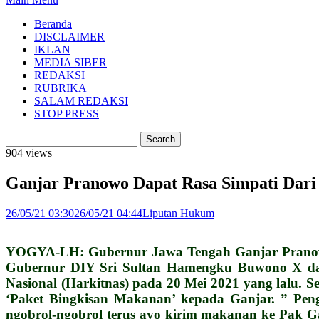
Beranda
DISCLAIMER
IKLAN
MEDIA SIBER
REDAKSI
RUBRIKA
SALAM REDAKSI
STOP PRESS
904 views
Ganjar Pranowo Dapat Rasa Simpati Dar
26/05/21 03:30
26/05/21 04:44
Liputan Hukum
YOGYA-LH: Gubernur Jawa Tengah Ganjar Pranowo 
Gubernur DIY Sri Sultan Hamengku Buwono X da
Nasional (Harkitnas) pada 20 Mei 2021 yang lalu.
‘Paket Bingkisan Makanan’ kepada Ganjar. ” Pengi
ngobrol-ngobrol terus ayo kirim makanan ke Pak Ga