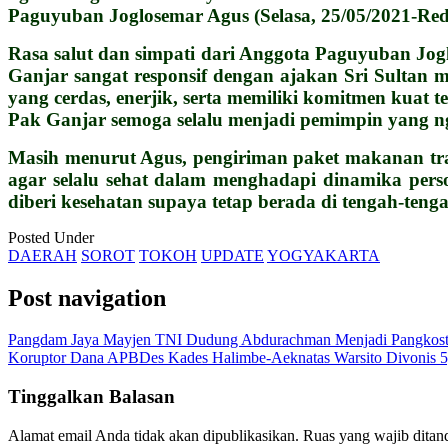
Paguyuban Joglosemar Agus (Selasa, 25/05/2021-Red
Rasa salut dan simpati
dari Anggota Paguyuban Jogl
Ganjar sangat responsif dengan ajakan Sri Sultan
yang cerdas, enerjik, serta memiliki komitmen kuat 
Pak Ganjar semoga selalu menjadi pemimpin yang n
Masih menurut Agus, pengiriman paket makanan tr
agar selalu sehat dalam menghadapi dinamika per
diberi kesehatan supaya tetap berada di tengah-te
Posted Under
DAERAH
SOROT
TOKOH
UPDATE
YOGYAKARTA
Post navigation
Pangdam Jaya Mayjen TNI Dudung Abdurachman Menjadi Pangkostr
Koruptor Dana APBDes Kades Halimbe-Aeknatas Warsito Divonis 5,6
Tinggalkan Balasan
Alamat email Anda tidak akan dipublikasikan.
Ruas yang wajib ditan