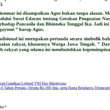
).
osemar ini disampaikan Agus bukan tanpa alasan. M
 melalui Surat Edaran tentang Gerakan Penguatan Na
terhadap Pancasila dan Bhinneka Tunggal Ika. Jadi i
gayomi ” harap Agus.
adisional ini merupakan pertanda secara simbolik 
soalan rakyat, khususnya Warga Jawa Tengah. ” Da
ngah rakyat yang selama ini membutuhkan kepemimpin
ad Gantikan Letjend TNI Eko Margiyono
 Tahun Penjara, Denda Rp 200 Juta, serta Harta Bendanya Terancam 
dai
*