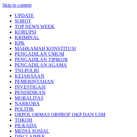
Skip to content
UPDATE
SOROT
TOP NEWS WEEK
KORUPSI
KRIMINAL
KPK
MAHKAMAH KONSTITUSI
PENGADILAN UMUM
PENGADILAN TIPIKOR
PENGADILAN AGAMA
TNI-POLRI
KEJAKSAAN
PEMERINTAHAN
INVESTIGASI
PENDIDIKAN
MORALITAS
NARKOBA
POLITIK
ORPOL ORMAS ORPROF OKP DAN LSM
TOKOH
PILKADA
MEDIA SOSIAL
DISCLAIMER