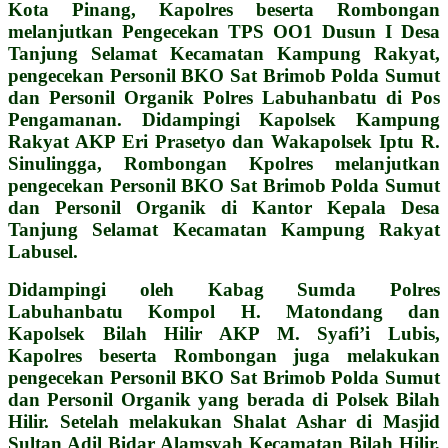
Kota Pinang, Kapolres beserta Rombongan
melanjutkan Pengecekan TPS OO1 Dusun I Desa
Tanjung Selamat Kecamatan Kampung Rakyat,
pengecekan Personil BKO Sat Brimob Polda Sumut
dan Personil Organik Polres Labuhanbatu di Pos
Pengamanan. Didampingi Kapolsek Kampung
Rakyat AKP Eri Prasetyo dan Wakapolsek Iptu R.
Sinulingga, Rombongan Kpolres melanjutkan
pengecekan Personil BKO Sat Brimob Polda Sumut
dan Personil Organik di Kantor Kepala Desa
Tanjung Selamat Kecamatan Kampung Rakyat
Labusel.
Didampingi oleh Kabag Sumda Polres
Labuhanbatu Kompol H. Matondang dan
Kapolsek Bilah Hilir AKP M. Syafi’i Lubis,
Kapolres beserta Rombongan juga melakukan
pengecekan Personil BKO Sat Brimob Polda Sumut
dan Personil Organik yang berada di Polsek Bilah
Hilir. Setelah melakukan Shalat Ashar di Masjid
Sultan Adil Bidar Alamsyah Kecamatan Bilah Hilir,