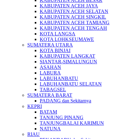
KABUPATEN ACEH BESAR
KABUPATEN ACEH JAYA
KABUPATEN ACEH SELATAN
KABUPATEN ACEH SINGKIL
KABUPATEN ACEH TAMIANG
KABUPATEN ACEH TENGAH
KOTA LANGSA
KOTA LOHKSEUMAWE
SUMATERA UTARA
KOTA BINJAI
KABUPATEN LANGKAT
SIANTAR-SIMALUNGUN
ASAHAN
LABURA
LABUHANBATU
LABUHANBATU SELATAN
TABAGSEL
SUMATERA BARAT
PADANG dan Sekitarnya
KEPRI
BATAM
TANJUNG PINANG
TANJUNGBALAI KARIMUN
NATUNA
RIAU