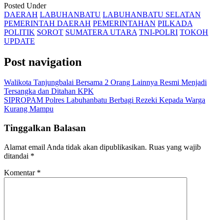
Posted Under
DAERAH
LABUHANBATU
LABUHANBATU SELATAN
PEMERINTAH DAERAH
PEMERINTAHAN
PILKADA
POLITIK
SOROT
SUMATERA UTARA
TNI-POLRI
TOKOH
UPDATE
Post navigation
Walikota Tanjungbalai Bersama 2 Orang Lainnya Resmi Menjadi
Tersangka dan Ditahan KPK
SIPROPAM Polres Labuhanbatu Berbagi Rezeki Kepada Warga
Kurang Mampu
Tinggalkan Balasan
Alamat email Anda tidak akan dipublikasikan.
Ruas yang wajib
ditandai
*
Komentar
*