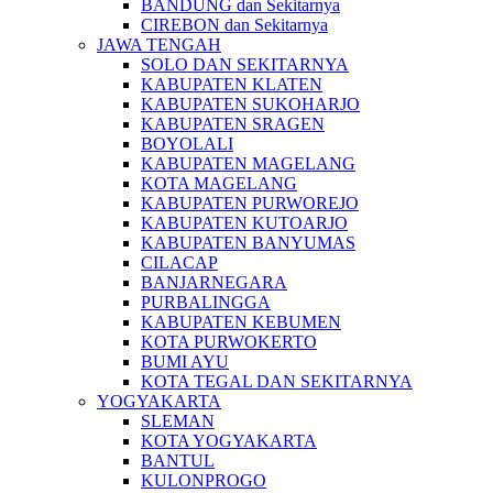
BANDUNG dan Sekitarnya
CIREBON dan Sekitarnya
JAWA TENGAH
SOLO DAN SEKITARNYA
KABUPATEN KLATEN
KABUPATEN SUKOHARJO
KABUPATEN SRAGEN
BOYOLALI
KABUPATEN MAGELANG
KOTA MAGELANG
KABUPATEN PURWOREJO
KABUPATEN KUTOARJO
KABUPATEN BANYUMAS
CILACAP
BANJARNEGARA
PURBALINGGA
KABUPATEN KEBUMEN
KOTA PURWOKERTO
BUMI AYU
KOTA TEGAL DAN SEKITARNYA
YOGYAKARTA
SLEMAN
KOTA YOGYAKARTA
BANTUL
KULONPROGO