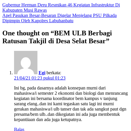
Gubernur Herman Deru Resmikan 46 Kegiatan Infrastruktur Di
Kabupaten Musi Rawas
Apel Pasukan Besar-Besaran Digelar Menjelang PSU Pilkada
Dipimpin Oleh Kapolres Labuhanbatu
One thought on “
BEM ULB Berbagi
Ratusan Takjil di Desa Selat Besar
”
Egi
berkata:
21/04/21 01:23 pukul 01:23
Ini bg, pada dasarnya adalah konsepan murni dari
mahasiswa/i semester 2 ekonomi dan biologi dan menrancang
kegiatan ini bersama koordinator bem kampus v tanjung
sarang elang..dan ini kami tegaskan satu lagi ini murni
gerakan mahasiswa/i ulb tanser dan tak ada sangkut paut dgn
presama/bem ulb..dan dikegiatan ini ada juga membentuk
kepantiiaan dan ada juga ketupatnya.
Balas