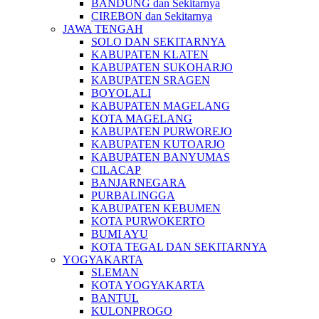
BANDUNG dan Sekitarnya
CIREBON dan Sekitarnya
JAWA TENGAH
SOLO DAN SEKITARNYA
KABUPATEN KLATEN
KABUPATEN SUKOHARJO
KABUPATEN SRAGEN
BOYOLALI
KABUPATEN MAGELANG
KOTA MAGELANG
KABUPATEN PURWOREJO
KABUPATEN KUTOARJO
KABUPATEN BANYUMAS
CILACAP
BANJARNEGARA
PURBALINGGA
KABUPATEN KEBUMEN
KOTA PURWOKERTO
BUMI AYU
KOTA TEGAL DAN SEKITARNYA
YOGYAKARTA
SLEMAN
KOTA YOGYAKARTA
BANTUL
KULONPROGO