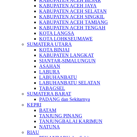
KABUPATEN ACEH BESAR
KABUPATEN ACEH JAYA
KABUPATEN ACEH SELATAN
KABUPATEN ACEH SINGKIL
KABUPATEN ACEH TAMIANG
KABUPATEN ACEH TENGAH
KOTA LANGSA
KOTA LOHKSEUMAWE
SUMATERA UTARA
KOTA BINJAI
KABUPATEN LANGKAT
SIANTAR-SIMALUNGUN
ASAHAN
LABURA
LABUHANBATU
LABUHANBATU SELATAN
TABAGSEL
SUMATERA BARAT
PADANG dan Sekitarnya
KEPRI
BATAM
TANJUNG PINANG
TANJUNGBALAI KARIMUN
NATUNA
RIAU