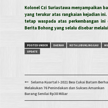
Kolonel Czi Suriastawa menyampaikan ba
yang terukur atas rangkaian kejadian in
tetap waspada atas perkembangan ini 
Berita Bohong yang selalu disebar melalu
POSTED UNDER
DAERAH
KOTA LUBUKLINGGAU
MU
UPDATE
Post
Selama Kuartal I-2021 Bea Cukai Batam Berha
navigation
Melakukan 76 Penindakan dan Sukses Amankan
Barang Senilai Rp38 Miliar