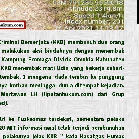
Kriminal Bersenjata (KKB) membunuh dua orang
ali melakukan aksi biadabnya dengan menembak
i Kampung Eromaga Distrik Omukia Kabupaten
, KKB menembak mati Udin yang bekerja sehari-
a tembak, 1 mengenai dada tembus ke punggung
tnya korban meninggal dunia ditempat kejadian.
 Wartawan LH (liputanhukum.com) dari Grup
ed).
lri ke Puskesmas terdekat, sementara pelaku
.20 WIT informasi awal telah terjadi pembunuhan
 pelakunya jelas KKB ” kata Kasatgas Humas