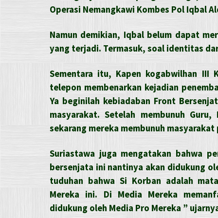
Operasi Nemangkawi Kombes Pol Iqbal Alq
Namun demikian, Iqbal belum dapat meri
yang terjadi. Termasuk, soal identitas d
Sementara itu, Kapen kogabwilhan III 
telepon membenarkan kejadian penembak
Ya beginilah kebiadaban Front Bersenja
masyarakat. Setelah membunuh Guru, 
sekarang mereka membunuh masyarakat p
Suriastawa juga mengatakan bahwa pem
bersenjata ini nantinya akan didukung ol
tuduhan bahwa Si Korban adalah mata-
Mereka ini. Di Media Mereka memanfa
didukung oleh Media Pro Mereka ” ujarny