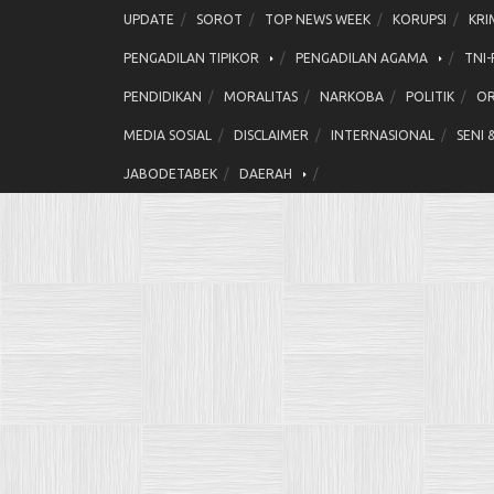
Skip
UPDATE
SOROT
TOP NEWS WEEK
KORUPSI
KRI
to
PENGADILAN TIPIKOR
PENGADILAN AGAMA
TNI-
content
PENDIDIKAN
MORALITAS
NARKOBA
POLITIK
OR
MEDIA SOSIAL
DISCLAIMER
INTERNASIONAL
SENI 
JABODETABEK
DAERAH