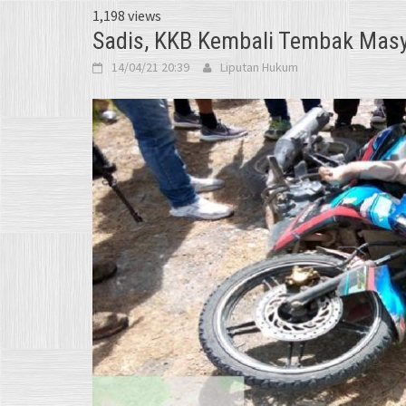
1,198 views
Sadis, KKB Kembali Tembak Masya
14/04/21 20:39
Liputan Hukum