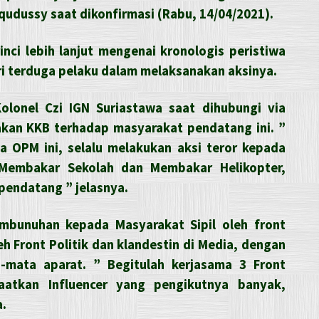
udussy saat dikonfirmasi (Rabu, 14/04/2021).
nci lebih lanjut mengenai kronologis peristiwa
ari terduga pelaku dalam melaksanakan aksinya.
Kolonel Czi IGN Suriastawa saat dihubungi via
an KKB terhadap masyarakat pendatang ini. ”
ta OPM ini, selalu melakukan aksi teror kepada
Membakar Sekolah dan Membakar Helikopter,
endatang ” jelasnya.
bunuhan kepada Masyarakat Sipil oleh front
eh Front Politik dan klandestin di Media, dengan
mata aparat. ” Begitulah kerjasama 3 Front
atkan Influencer yang pengikutnya banyak,
a.