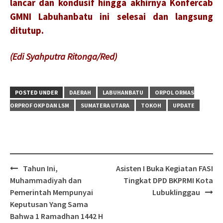
lancar dan kondusif hingga akhirnya Konfercab
GMNI Labuhanbatu ini selesai dan langsung
ditutup.
(Edi Syahputra Ritonga/Red)
POSTED UNDER
DAERAH
LABUHANBATU
ORPOL ORMAS
ORPROF OKP DAN LSM
SUMATERA UTARA
TOKOH
UPDATE
Post
Tahun Ini,
Asisten I Buka Kegiatan FASI
navigation
Muhammadiyah dan
Tingkat DPD BKPRMI Kota
Pemerintah Mempunyai
Lubuklinggau
Keputusan Yang Sama
Bahwa 1 Ramadhan 1442 H