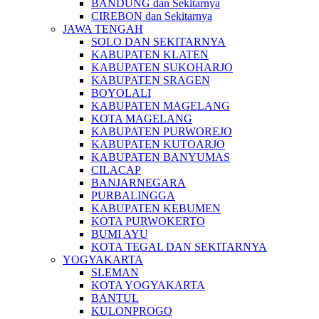
BANDUNG dan Sekitarnya
CIREBON dan Sekitarnya
JAWA TENGAH
SOLO DAN SEKITARNYA
KABUPATEN KLATEN
KABUPATEN SUKOHARJO
KABUPATEN SRAGEN
BOYOLALI
KABUPATEN MAGELANG
KOTA MAGELANG
KABUPATEN PURWOREJO
KABUPATEN KUTOARJO
KABUPATEN BANYUMAS
CILACAP
BANJARNEGARA
PURBALINGGA
KABUPATEN KEBUMEN
KOTA PURWOKERTO
BUMI AYU
KOTA TEGAL DAN SEKITARNYA
YOGYAKARTA
SLEMAN
KOTA YOGYAKARTA
BANTUL
KULONPROGO