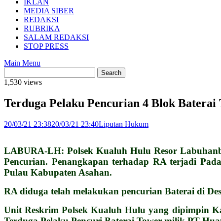
IKLAN
MEDIA SIBER
REDAKSI
RUBRIKA
SALAM REDAKSI
STOP PRESS
Main Menu
1,530 views
Terduga Pelaku Pencurian 4 Blok Baterai
20/03/21 23:38
20/03/21 23:40
Liputan Hukum
LABURA-LH: Polsek Kualuh Hulu Resor Labuhanbat
Pencurian. Penangkapan terhadap RA terjadi Pad
Pulau Kabupaten Asahan.
RA diduga telah melakukan pencurian Baterai di D
Unit Reskrim Polsek Kualuh Hulu yang dipimpin K
Terduga Pelaku Pencuri Baterai Tower milik PT Hua