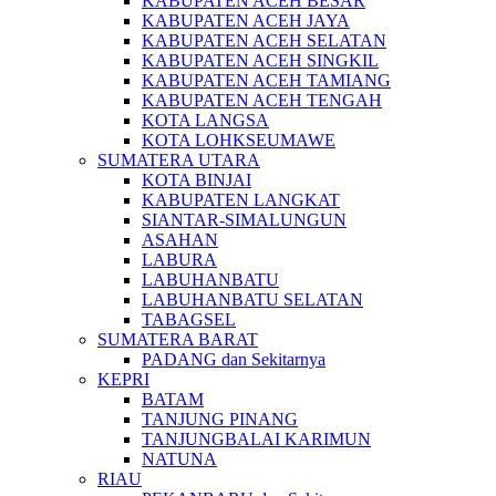
KABUPATEN ACEH BESAR
KABUPATEN ACEH JAYA
KABUPATEN ACEH SELATAN
KABUPATEN ACEH SINGKIL
KABUPATEN ACEH TAMIANG
KABUPATEN ACEH TENGAH
KOTA LANGSA
KOTA LOHKSEUMAWE
SUMATERA UTARA
KOTA BINJAI
KABUPATEN LANGKAT
SIANTAR-SIMALUNGUN
ASAHAN
LABURA
LABUHANBATU
LABUHANBATU SELATAN
TABAGSEL
SUMATERA BARAT
PADANG dan Sekitarnya
KEPRI
BATAM
TANJUNG PINANG
TANJUNGBALAI KARIMUN
NATUNA
RIAU