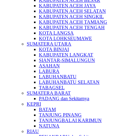
KABUPATEN ACEH BESAR
KABUPATEN ACEH JAYA
KABUPATEN ACEH SELATAN
KABUPATEN ACEH SINGKIL
KABUPATEN ACEH TAMIANG
KABUPATEN ACEH TENGAH
KOTA LANGSA
KOTA LOHKSEUMAWE
SUMATERA UTARA
KOTA BINJAI
KABUPATEN LANGKAT
SIANTAR-SIMALUNGUN
ASAHAN
LABURA
LABUHANBATU
LABUHANBATU SELATAN
TABAGSEL
SUMATERA BARAT
PADANG dan Sekitarnya
KEPRI
BATAM
TANJUNG PINANG
TANJUNGBALAI KARIMUN
NATUNA
RIAU