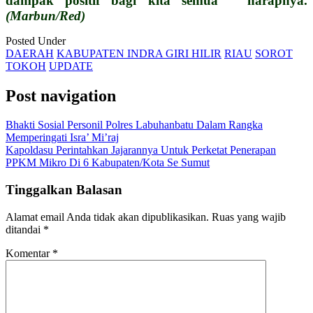
dampak positif bagi kita semua ” harapnya.
(Marbun/Red)
Posted Under
DAERAH
KABUPATEN INDRA GIRI HILIR
RIAU
SOROT
TOKOH
UPDATE
Post navigation
Bhakti Sosial Personil Polres Labuhanbatu Dalam Rangka
Memperingati Isra’ Mi’raj
Kapoldasu Perintahkan Jajarannya Untuk Perketat Penerapan
PPKM Mikro Di 6 Kabupaten/Kota Se Sumut
Tinggalkan Balasan
Alamat email Anda tidak akan dipublikasikan.
Ruas yang wajib
ditandai
*
Komentar
*