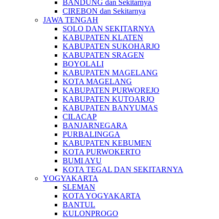
BANDUNG dan Sekitarnya
CIREBON dan Sekitarnya
JAWA TENGAH
SOLO DAN SEKITARNYA
KABUPATEN KLATEN
KABUPATEN SUKOHARJO
KABUPATEN SRAGEN
BOYOLALI
KABUPATEN MAGELANG
KOTA MAGELANG
KABUPATEN PURWOREJO
KABUPATEN KUTOARJO
KABUPATEN BANYUMAS
CILACAP
BANJARNEGARA
PURBALINGGA
KABUPATEN KEBUMEN
KOTA PURWOKERTO
BUMI AYU
KOTA TEGAL DAN SEKITARNYA
YOGYAKARTA
SLEMAN
KOTA YOGYAKARTA
BANTUL
KULONPROGO