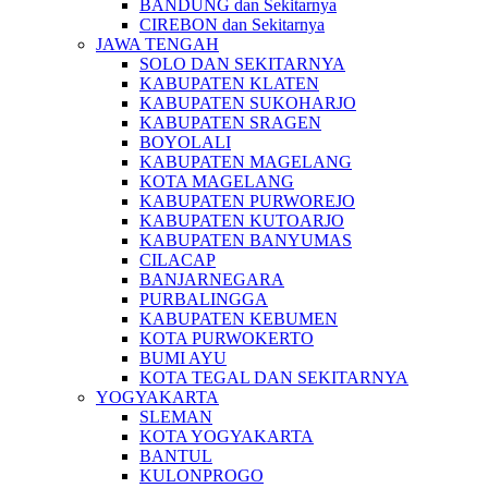
BANDUNG dan Sekitarnya
CIREBON dan Sekitarnya
JAWA TENGAH
SOLO DAN SEKITARNYA
KABUPATEN KLATEN
KABUPATEN SUKOHARJO
KABUPATEN SRAGEN
BOYOLALI
KABUPATEN MAGELANG
KOTA MAGELANG
KABUPATEN PURWOREJO
KABUPATEN KUTOARJO
KABUPATEN BANYUMAS
CILACAP
BANJARNEGARA
PURBALINGGA
KABUPATEN KEBUMEN
KOTA PURWOKERTO
BUMI AYU
KOTA TEGAL DAN SEKITARNYA
YOGYAKARTA
SLEMAN
KOTA YOGYAKARTA
BANTUL
KULONPROGO