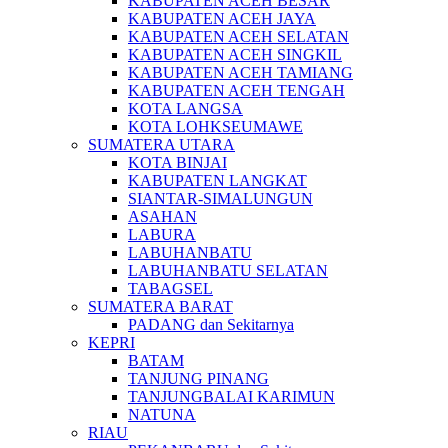
KABUPATEN ACEH BESAR
KABUPATEN ACEH JAYA
KABUPATEN ACEH SELATAN
KABUPATEN ACEH SINGKIL
KABUPATEN ACEH TAMIANG
KABUPATEN ACEH TENGAH
KOTA LANGSA
KOTA LOHKSEUMAWE
SUMATERA UTARA
KOTA BINJAI
KABUPATEN LANGKAT
SIANTAR-SIMALUNGUN
ASAHAN
LABURA
LABUHANBATU
LABUHANBATU SELATAN
TABAGSEL
SUMATERA BARAT
PADANG dan Sekitarnya
KEPRI
BATAM
TANJUNG PINANG
TANJUNGBALAI KARIMUN
NATUNA
RIAU