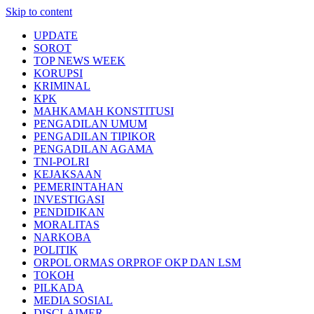
Skip to content
UPDATE
SOROT
TOP NEWS WEEK
KORUPSI
KRIMINAL
KPK
MAHKAMAH KONSTITUSI
PENGADILAN UMUM
PENGADILAN TIPIKOR
PENGADILAN AGAMA
TNI-POLRI
KEJAKSAAN
PEMERINTAHAN
INVESTIGASI
PENDIDIKAN
MORALITAS
NARKOBA
POLITIK
ORPOL ORMAS ORPROF OKP DAN LSM
TOKOH
PILKADA
MEDIA SOSIAL
DISCLAIMER