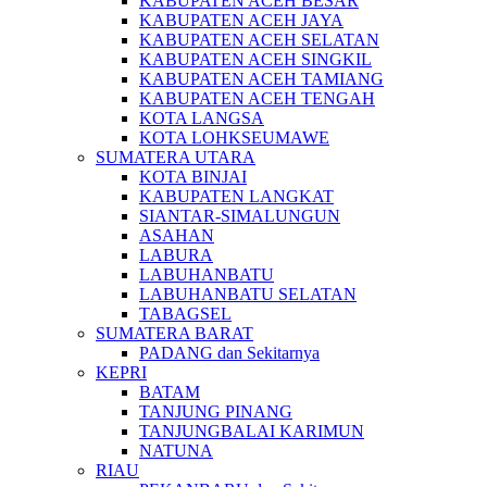
KABUPATEN ACEH BESAR
KABUPATEN ACEH JAYA
KABUPATEN ACEH SELATAN
KABUPATEN ACEH SINGKIL
KABUPATEN ACEH TAMIANG
KABUPATEN ACEH TENGAH
KOTA LANGSA
KOTA LOHKSEUMAWE
SUMATERA UTARA
KOTA BINJAI
KABUPATEN LANGKAT
SIANTAR-SIMALUNGUN
ASAHAN
LABURA
LABUHANBATU
LABUHANBATU SELATAN
TABAGSEL
SUMATERA BARAT
PADANG dan Sekitarnya
KEPRI
BATAM
TANJUNG PINANG
TANJUNGBALAI KARIMUN
NATUNA
RIAU