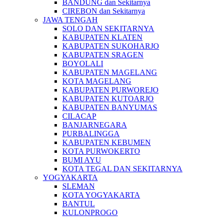
BANDUNG dan Sekitarnya
CIREBON dan Sekitarnya
JAWA TENGAH
SOLO DAN SEKITARNYA
KABUPATEN KLATEN
KABUPATEN SUKOHARJO
KABUPATEN SRAGEN
BOYOLALI
KABUPATEN MAGELANG
KOTA MAGELANG
KABUPATEN PURWOREJO
KABUPATEN KUTOARJO
KABUPATEN BANYUMAS
CILACAP
BANJARNEGARA
PURBALINGGA
KABUPATEN KEBUMEN
KOTA PURWOKERTO
BUMI AYU
KOTA TEGAL DAN SEKITARNYA
YOGYAKARTA
SLEMAN
KOTA YOGYAKARTA
BANTUL
KULONPROGO