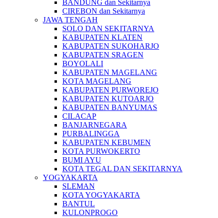
BANDUNG dan Sekitarnya
CIREBON dan Sekitarnya
JAWA TENGAH
SOLO DAN SEKITARNYA
KABUPATEN KLATEN
KABUPATEN SUKOHARJO
KABUPATEN SRAGEN
BOYOLALI
KABUPATEN MAGELANG
KOTA MAGELANG
KABUPATEN PURWOREJO
KABUPATEN KUTOARJO
KABUPATEN BANYUMAS
CILACAP
BANJARNEGARA
PURBALINGGA
KABUPATEN KEBUMEN
KOTA PURWOKERTO
BUMI AYU
KOTA TEGAL DAN SEKITARNYA
YOGYAKARTA
SLEMAN
KOTA YOGYAKARTA
BANTUL
KULONPROGO