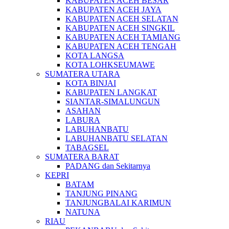
KABUPATEN ACEH BESAR
KABUPATEN ACEH JAYA
KABUPATEN ACEH SELATAN
KABUPATEN ACEH SINGKIL
KABUPATEN ACEH TAMIANG
KABUPATEN ACEH TENGAH
KOTA LANGSA
KOTA LOHKSEUMAWE
SUMATERA UTARA
KOTA BINJAI
KABUPATEN LANGKAT
SIANTAR-SIMALUNGUN
ASAHAN
LABURA
LABUHANBATU
LABUHANBATU SELATAN
TABAGSEL
SUMATERA BARAT
PADANG dan Sekitarnya
KEPRI
BATAM
TANJUNG PINANG
TANJUNGBALAI KARIMUN
NATUNA
RIAU