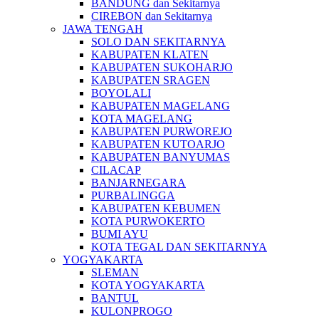
BANDUNG dan Sekitarnya
CIREBON dan Sekitarnya
JAWA TENGAH
SOLO DAN SEKITARNYA
KABUPATEN KLATEN
KABUPATEN SUKOHARJO
KABUPATEN SRAGEN
BOYOLALI
KABUPATEN MAGELANG
KOTA MAGELANG
KABUPATEN PURWOREJO
KABUPATEN KUTOARJO
KABUPATEN BANYUMAS
CILACAP
BANJARNEGARA
PURBALINGGA
KABUPATEN KEBUMEN
KOTA PURWOKERTO
BUMI AYU
KOTA TEGAL DAN SEKITARNYA
YOGYAKARTA
SLEMAN
KOTA YOGYAKARTA
BANTUL
KULONPROGO