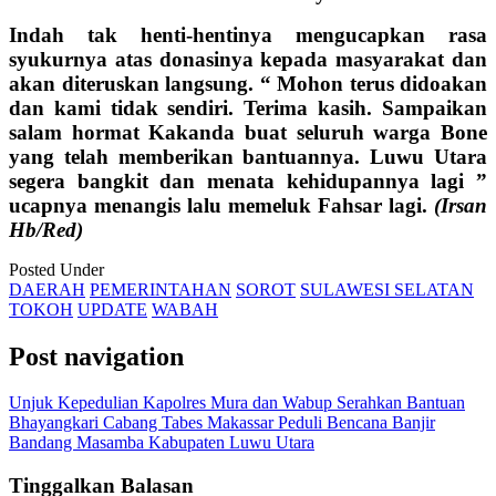
Indah tak henti-hentinya mengucapkan rasa
syukurnya atas donasinya kepada masyarakat dan
akan diteruskan langsung. “ Mohon terus didoakan
dan kami tidak sendiri. Terima kasih. Sampaikan
salam hormat Kakanda buat seluruh warga Bone
yang telah memberikan bantuannya. Luwu Utara
segera bangkit dan menata kehidupannya lagi ”
ucapnya menangis lalu memeluk Fahsar lagi.
(Irsan
Hb/Red)
Posted Under
DAERAH
PEMERINTAHAN
SOROT
SULAWESI SELATAN
TOKOH
UPDATE
WABAH
Post navigation
Unjuk Kepedulian Kapolres Mura dan Wabup Serahkan Bantuan
Bhayangkari Cabang Tabes Makassar Peduli Bencana Banjir
Bandang Masamba Kabupaten Luwu Utara
Tinggalkan Balasan