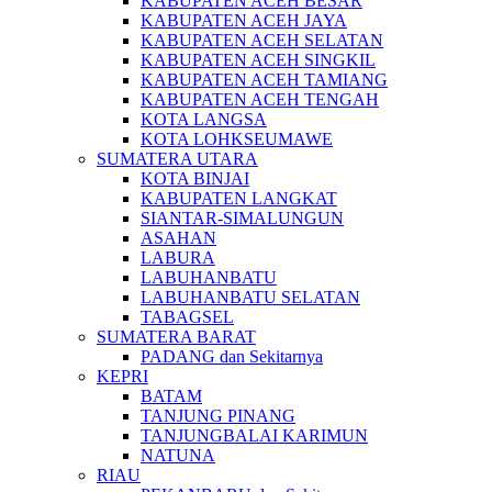
KABUPATEN ACEH BESAR
KABUPATEN ACEH JAYA
KABUPATEN ACEH SELATAN
KABUPATEN ACEH SINGKIL
KABUPATEN ACEH TAMIANG
KABUPATEN ACEH TENGAH
KOTA LANGSA
KOTA LOHKSEUMAWE
SUMATERA UTARA
KOTA BINJAI
KABUPATEN LANGKAT
SIANTAR-SIMALUNGUN
ASAHAN
LABURA
LABUHANBATU
LABUHANBATU SELATAN
TABAGSEL
SUMATERA BARAT
PADANG dan Sekitarnya
KEPRI
BATAM
TANJUNG PINANG
TANJUNGBALAI KARIMUN
NATUNA
RIAU