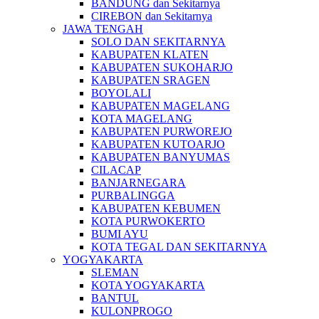
BANDUNG dan Sekitarnya
CIREBON dan Sekitarnya
JAWA TENGAH
SOLO DAN SEKITARNYA
KABUPATEN KLATEN
KABUPATEN SUKOHARJO
KABUPATEN SRAGEN
BOYOLALI
KABUPATEN MAGELANG
KOTA MAGELANG
KABUPATEN PURWOREJO
KABUPATEN KUTOARJO
KABUPATEN BANYUMAS
CILACAP
BANJARNEGARA
PURBALINGGA
KABUPATEN KEBUMEN
KOTA PURWOKERTO
BUMI AYU
KOTA TEGAL DAN SEKITARNYA
YOGYAKARTA
SLEMAN
KOTA YOGYAKARTA
BANTUL
KULONPROGO