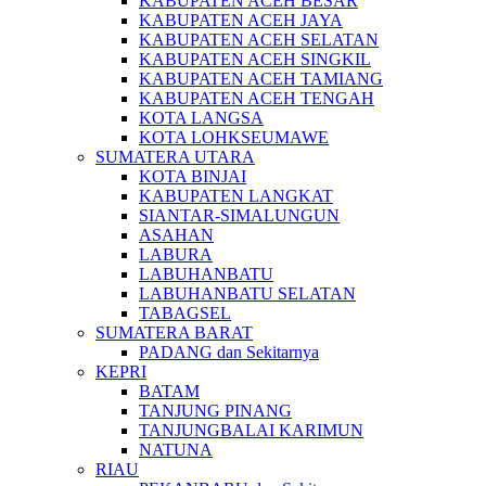
KABUPATEN ACEH BESAR
KABUPATEN ACEH JAYA
KABUPATEN ACEH SELATAN
KABUPATEN ACEH SINGKIL
KABUPATEN ACEH TAMIANG
KABUPATEN ACEH TENGAH
KOTA LANGSA
KOTA LOHKSEUMAWE
SUMATERA UTARA
KOTA BINJAI
KABUPATEN LANGKAT
SIANTAR-SIMALUNGUN
ASAHAN
LABURA
LABUHANBATU
LABUHANBATU SELATAN
TABAGSEL
SUMATERA BARAT
PADANG dan Sekitarnya
KEPRI
BATAM
TANJUNG PINANG
TANJUNGBALAI KARIMUN
NATUNA
RIAU