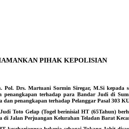
IAMANKAN PIHAK KEPOLISIAN
Pol. Drs. Martuani Sormin Siregar, M.Si kepada s
kan penangkapan terhadap para Bandar Judi di Su
zia dan penangkapan terhadap Pelanggar Pasal 303 K
udi Toto Gelap (Togel berinisial HT (65Tahun) ber
a di Jalan Perjuangan Kelurahan Teladan Barat Kec
T kesehariannya bekerja sebagai Tukang Jahit dis