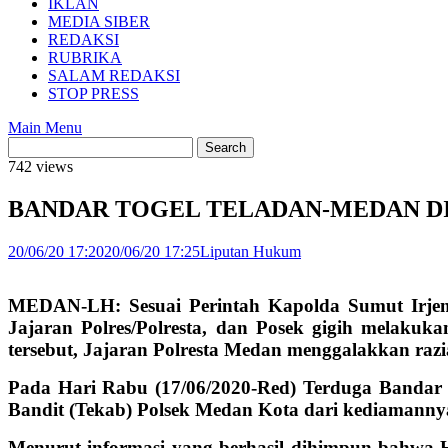
IKLAN
MEDIA SIBER
REDAKSI
RUBRIKA
SALAM REDAKSI
STOP PRESS
Main Menu
742 views
BANDAR TOGEL TELADAN-MEDAN D
20/06/20 17:20
20/06/20 17:25
Liputan Hukum
MEDAN-LH: Sesuai Perintah Kapolda Sumut Irjen. 
Jajaran Polres/Polresta, dan Posek gigih melaku
tersebut, Jajaran Polresta Medan menggalakkan ra
Pada Hari Rabu (17/06/2020-Red) Terduga Bandar J
Bandit (Tekab) Polsek Medan Kota dari kediamanny
Menurut informasi yang berhasil dihimpun bahwa H