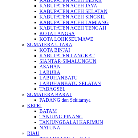
KABUPATEN ACEH BESAR
KABUPATEN ACEH JAYA
KABUPATEN ACEH SELATAN
KABUPATEN ACEH SINGKIL
KABUPATEN ACEH TAMIANG
KABUPATEN ACEH TENGAH
KOTA LANGSA
KOTA LOHKSEUMAWE
SUMATERA UTARA
KOTA BINJAI
KABUPATEN LANGKAT
SIANTAR-SIMALUNGUN
ASAHAN
LABURA
LABUHANBATU
LABUHANBATU SELATAN
TABAGSEL
SUMATERA BARAT
PADANG dan Sekitarnya
KEPRI
BATAM
TANJUNG PINANG
TANJUNGBALAI KARIMUN
NATUNA
RIAU