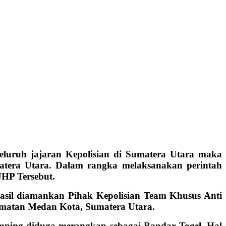
eluruh jajaran Kepolisian di Sumatera Utara maka
matera Utara. Dalam rangka melaksanakan perintah
UHP Tersebut.
hasil diamankan Pihak Kepolisian Team Khusus Anti
amatan Medan Kota, Sumatera Utara.
amping diduga merangkap sebagai Bandar Togel. Hal