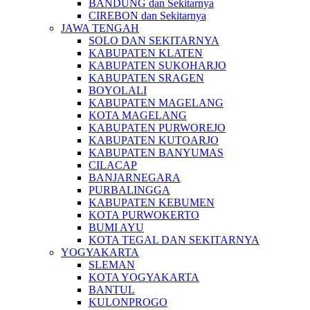
BANDUNG dan Sekitarnya
CIREBON dan Sekitarnya
JAWA TENGAH
SOLO DAN SEKITARNYA
KABUPATEN KLATEN
KABUPATEN SUKOHARJO
KABUPATEN SRAGEN
BOYOLALI
KABUPATEN MAGELANG
KOTA MAGELANG
KABUPATEN PURWOREJO
KABUPATEN KUTOARJO
KABUPATEN BANYUMAS
CILACAP
BANJARNEGARA
PURBALINGGA
KABUPATEN KEBUMEN
KOTA PURWOKERTO
BUMI AYU
KOTA TEGAL DAN SEKITARNYA
YOGYAKARTA
SLEMAN
KOTA YOGYAKARTA
BANTUL
KULONPROGO