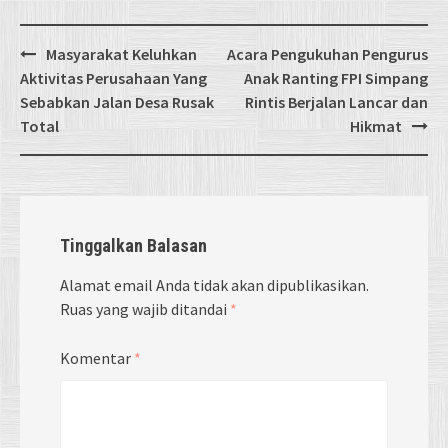
Post
Masyarakat Keluhkan
Acara Pengukuhan Pengurus
navigation
Aktivitas Perusahaan Yang
Anak Ranting FPI Simpang
Sebabkan Jalan Desa Rusak
Rintis Berjalan Lancar dan
Total
Hikmat
Tinggalkan Balasan
Alamat email Anda tidak akan dipublikasikan.
Ruas yang wajib ditandai
*
Komentar
*