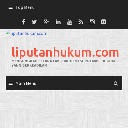
Skip
Top Menu
to
content
liputanhukum.com
MENGUNGKAP SECARA FAKTUAL DEMI SUPREMASI HUKUM
YANG BERKEADILAN
Main Menu