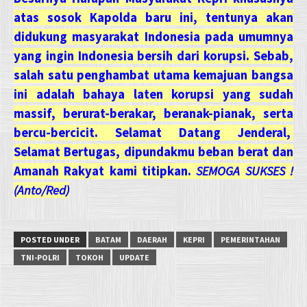
atas sosok Kapolda baru ini, tentunya akan
didukung masyarakat Indonesia pada umumnya
yang ingin Indonesia bersih dari korupsi. Sebab,
salah satu penghambat utama kemajuan bangsa
ini adalah bahaya laten korupsi yang sudah
massif, berurat-berakar, beranak-pianak, serta
bercu-bercicit. Selamat Datang Jenderal,
Selamat Bertugas, dipundakmu beban berat dan
Amanah Rakyat kami titipkan.
SEMOGA SUKSES !
(Anto/Red)
POSTED UNDER
BATAM
DAERAH
KEPRI
PEMERINTAHAN
TNI-POLRI
TOKOH
UPDATE