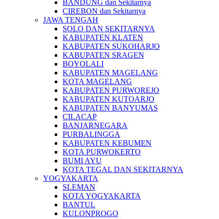
BANDUNG dan Sekitarnya
CIREBON dan Sekitarnya
JAWA TENGAH
SOLO DAN SEKITARNYA
KABUPATEN KLATEN
KABUPATEN SUKOHARJO
KABUPATEN SRAGEN
BOYOLALI
KABUPATEN MAGELANG
KOTA MAGELANG
KABUPATEN PURWOREJO
KABUPATEN KUTOARJO
KABUPATEN BANYUMAS
CILACAP
BANJARNEGARA
PURBALINGGA
KABUPATEN KEBUMEN
KOTA PURWOKERTO
BUMI AYU
KOTA TEGAL DAN SEKITARNYA
YOGYAKARTA
SLEMAN
KOTA YOGYAKARTA
BANTUL
KULONPROGO