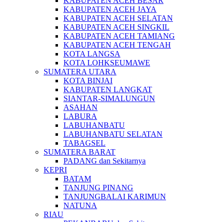
KABUPATEN ACEH BESAR
KABUPATEN ACEH JAYA
KABUPATEN ACEH SELATAN
KABUPATEN ACEH SINGKIL
KABUPATEN ACEH TAMIANG
KABUPATEN ACEH TENGAH
KOTA LANGSA
KOTA LOHKSEUMAWE
SUMATERA UTARA
KOTA BINJAI
KABUPATEN LANGKAT
SIANTAR-SIMALUNGUN
ASAHAN
LABURA
LABUHANBATU
LABUHANBATU SELATAN
TABAGSEL
SUMATERA BARAT
PADANG dan Sekitarnya
KEPRI
BATAM
TANJUNG PINANG
TANJUNGBALAI KARIMUN
NATUNA
RIAU