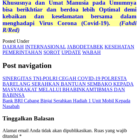
Khususnya dan Umat Manusia pada Umumnya
bisa berikhtiar dan berdoa lebih Optimal demi
kebaikan dan keselamatan bersama dalam
menghadapi Virus Corona (Covid-19).
(Fahdi
R/Red)
Posted Under
DAERAH
INTERNASIONAL
JABODETABEK
KESEHATAN
PEMERINTAHAN
SOROT
UPDATE
WABAH
Post navigation
SINERGITAS TNI-POLRI CEGAH COVID-19 POLRESTA
BARELANG SERAHKAN BANTUAN SEMBAKO KEPADA
MASYARAKAT MELALUI BHABINKAMTIBMAS DAN
BABINSA
Bank BRI Cabang Binjai Serahkan Hadiah 1 Unit Mobil Kepada
Nasabah
Tinggalkan Balasan
Alamat email Anda tidak akan dipublikasikan.
Ruas yang wajib
ditandai
*