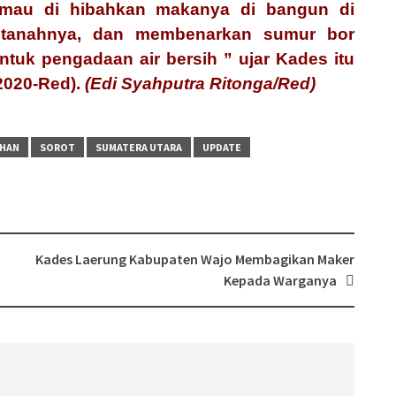
g mau di hibahkan makanya di bangun di
 tanahnya, dan membenarkan sumur bor
uk pengadaan air bersih ” ujar Kades itu
2020-Red).
(Edi Syahputra Ritonga/Red)
AHAN
SOROT
SUMATERA UTARA
UPDATE
Kades Laerung Kabupaten Wajo Membagikan Maker
Kepada Warganya