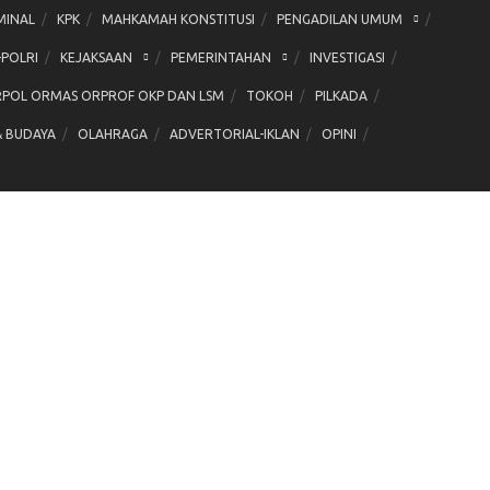
MINAL
KPK
MAHKAMAH KONSTITUSI
PENGADILAN UMUM
-POLRI
KEJAKSAAN
PEMERINTAHAN
INVESTIGASI
POL ORMAS ORPROF OKP DAN LSM
TOKOH
PILKADA
& BUDAYA
OLAHRAGA
ADVERTORIAL-IKLAN
OPINI