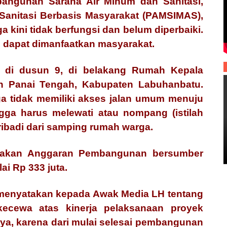
ngunan Sarana Air Minum dan Sanitasi,
Sanitasi Berbasis Masyarakat (PAMSIMAS),
kini tidak berfungsi dan belum diperbaiki.
m dapat dimanfaatkan masyarakat.
di dusun 9, di belakang Rumah Kepala
0
n Panai Tengah, Kabupaten Labuhanbatu.
0
 tidak memiliki akses jalan umum menuju
0
gga harus melewati atau nompang (istilah
pribadi dari samping rumah warga.
kan Anggaran Pembangunan bersumber
i Rp 333 juta.
 menyatakan kepada Awak Media LH tentang
ecewa atas kinerja pelaksanaan proyek
, karena dari mulai selesai pembangunan