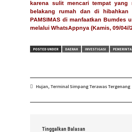
karena sulit mencari tempat yan
belakang rumah dan di hibahkan
PAMSIMAS di manfaatkan Bumdes unt
melalui WhatsAppnya (Kamis, 09/04//
POSTED UNDER
DAERAH
INVESTIGASI
PEMERINT
Post
Hujan, Terminal Simpang Terawas Tergenang
navigation
Tinggalkan Balasan