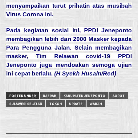
menyampaikan turut prihatin atas musibah
Virus Corona ini.
Pada kegiatan sosial ini, PPDI Jeneponto
membagikan lebih dari 2000 Masker kepada
Para Pengguna Jalan. Selain membagikan
masker, Tim Relawan covid-19 PPDI
Jeneponto juga mendoakan semoga ujian
ini cepat berlalu.
(H Syekh Husain/Red)
POSTED UNDER
DAERAH
KABUPATEN JENEPONTO
SOROT
SULAWESI SELATAN
TOKOH
UPDATE
WABAH