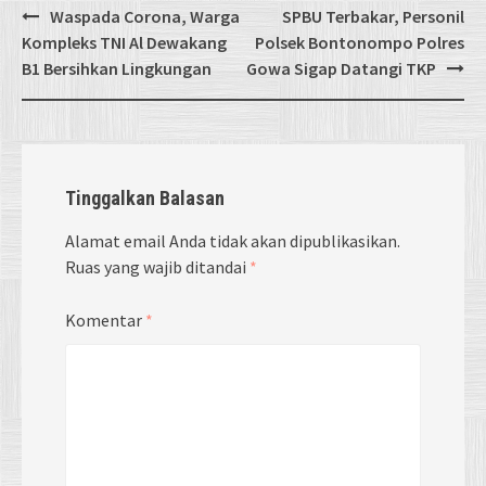
Post
Waspada Corona, Warga
SPBU Terbakar, Personil
navigation
Kompleks TNI Al Dewakang
Polsek Bontonompo Polres
B1 Bersihkan Lingkungan
Gowa Sigap Datangi TKP
Tinggalkan Balasan
Alamat email Anda tidak akan dipublikasikan.
Ruas yang wajib ditandai
*
Komentar
*