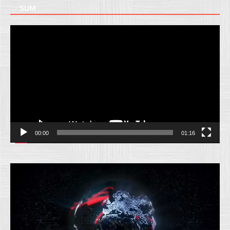
SUM
Pemutar
Video
00:00
01:16