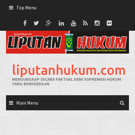
Skip
Top Menu
to
content
liputanhukum.com
MENGUNGKAP SECARA FAKTUAL DEMI SUPREMASI HUKUM
YANG BERKEADILAN
Main Menu