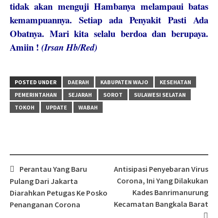
tidak akan menguji Hambanya melampaui batas
kemampuannya. Setiap ada Penyakit Pasti Ada
Obatnya. Mari kita selalu berdoa dan berupaya.
Amiin !
(Irsan Hb/Red)
POSTED UNDER
DAERAH
KABUPATEN WAJO
KESEHATAN
PEMERINTAHAN
SEJARAH
SOROT
SULAWESI SELATAN
TOKOH
UPDATE
WABAH
Post
Perantau Yang Baru
Antisipasi Penyebaran Virus
navigation
Corona, Ini Yang Dilakukan
Pulang Dari Jakarta
Kades Banrimanurung
Diarahkan Petugas Ke Posko
Kecamatan Bangkala Barat
Penanganan Corona