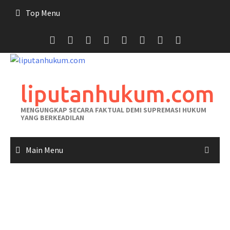
Skip
Top Menu
to
content
liputanhukum.com
MENGUNGKAP SECARA FAKTUAL DEMI SUPREMASI HUKUM
YANG BERKEADILAN
Main Menu