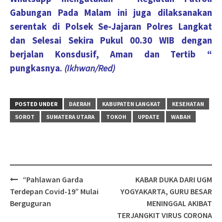
Gabungan Pada Malam ini juga dilaksanakan
serentak di Polsek Se-Jajaran Polres Langkat
dan Selesai Sekira Pukul 00.30 WIB dengan
berjalan Konsdusif, Aman dan Tertib “
pungkasnya
. (Ikhwan/Red)
POSTED UNDER
DAERAH
KABUPATEN LANGKAT
KESEHATAN
SOROT
SUMATERA UTARA
TOKOH
UPDATE
WABAH
Post
“Pahlawan Garda
KABAR DUKA DARI UGM
navigation
Terdepan Covid-19” Mulai
YOGYAKARTA, GURU BESAR
Berguguran
MENINGGAL AKIBAT
TERJANGKIT VIRUS CORONA