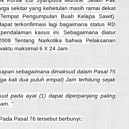
ek Korsik Edi Syahputra Munthe. Selain Pak
Warga sekitar yang kebetulan masih ramai dekat
Tempat Pengumpulan Buah Kelapa Sawit).
dapat terkonfirmasi lagi bagaimana status RD
pendalaman kasus ini. Sebagaimana diatur
009 Tentang Narkotika bahwa Pelaksanan
waktu maksimal 6 X 24 Jam.
kapan sebagaimana dimaksud dalam Pasal 75
tiga kali dua puluh empat) Jam terhitung sejak
d pada ayat (1) dapat diperpanjang paling
Jam. ”
ada Pasal 76 tersebut berbunyi;