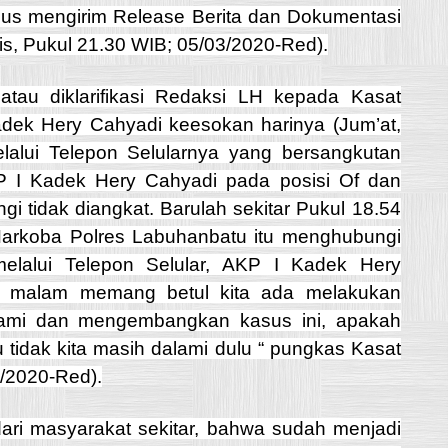
gus mengirim Release Berita dan Dokumentasi
is, Pukul 21.30 WIB; 05/03/2020-Red).
 atau diklarifikasi Redaksi LH kepada Kasat
dek Hery Cahyadi keesokan harinya (Jum’at,
lalui Telepon Selularnya yang bersangkutan
 I Kadek Hery Cahyadi pada posisi Of dan
ngi tidak diangkat. Barulah sekitar Pukul 18.54
Narkoba Polres Labuhanbatu itu menghubungi
elalui Telepon Selular, AKP I Kadek Hery
i malam memang betul kita ada melakukan
lami dan mengembangkan kasus ini, apakah
 tidak kita masih dalami dulu “ pungkas Kasat
3/2020-Red).
ari masyarakat sekitar, bahwa sudah menjadi