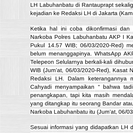
LH Labuhanbatu di Rantauprapt sekali
kejadian ke Redaksi LH di Jakarta (Kam
Ketika hal ini coba dikonfirmasi dan
Narkoba Polres Labuhanbatu AKP I Ka
Pukul 14.57 WIB; 06/03/2020-Red) me
belum menanggapinya. WhatsApp AKP
Telepeon Selularnya berkali-kali dihubu
WIB (Jum’at, 06/03/2020-Red), Kasat 
Redaksi LH. Dalam keterangannya m
Cahyadi menyampaikan “ bahwa tad
penangkapan, tapi kita masih menda
yang ditangkap itu seorang Bandar atau
Narkoba Labuhanbatu itu (Jum’at, 06/0
Sesuai informasi yang didapatkan LH d