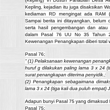
(Kepling) VI Dusun Parlabian Desa A
Kepling, kejadian itu juga disaksikan 
kediaman RD mengingat ada RAM (
Sampai berita ini ditayangkan, belum 
serta hasil pengembangan dan atau 
dalam Pasal 76 UU No 35 Tahun 2
Kewenangan Penangkapan diberi total 
Pasal 76;
” (1) Pelaksanaan kewenangan penang
huruf g dilakukan paling lama 3 x 24 (
surat penangkapan diterima penyidik.;
(2) Penangkapan sebagaimana dimaksu
lama 3 x 24 (tiga kali dua puluh empat) 
Adapun bunyi Pasal 75 yang dimaksud P
Pasal 75;