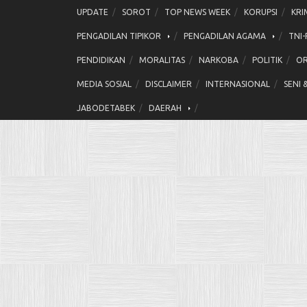
Skip
UPDATE
SOROT
TOP NEWS WEEK
KORUPSI
KRI
to
PENGADILAN TIPIKOR
PENGADILAN AGAMA
TNI-
content
PENDIDIKAN
MORALITAS
NARKOBA
POLITIK
OR
MEDIA SOSIAL
DISCLAIMER
INTERNASIONAL
SENI 
JABODETABEK
DAERAH