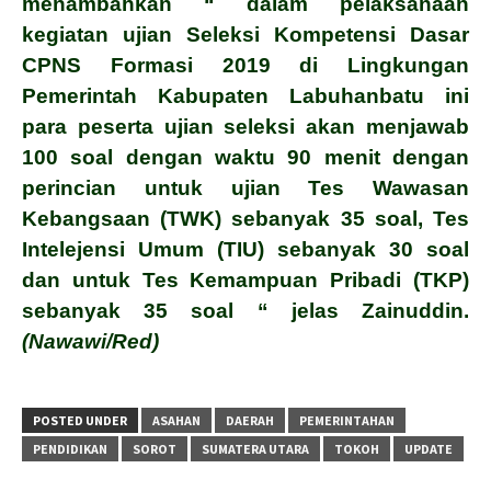
menambahkan “ dalam pelaksanaan
kegiatan ujian Seleksi Kompetensi Dasar
CPNS Formasi 2019 di Lingkungan
Pemerintah Kabupaten Labuhanbatu ini
para peserta ujian seleksi akan menjawab
100 soal dengan waktu 90 menit dengan
perincian untuk ujian Tes Wawasan
Kebangsaan (TWK) sebanyak 35 soal, Tes
Intelejensi Umum (TIU) sebanyak 30 soal
dan untuk Tes Kemampuan Pribadi (TKP)
sebanyak 35 soal “ jelas Zainuddin.
(Nawawi/Red)
POSTED UNDER
ASAHAN
DAERAH
PEMERINTAHAN
PENDIDIKAN
SOROT
SUMATERA UTARA
TOKOH
UPDATE