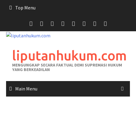
Skip
Top Menu
to
content
liputanhukum.com
MENGUNGKAP SECARA FAKTUAL DEMI SUPREMASI HUKUM
YANG BERKEADILAN
Main Menu