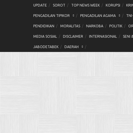
Skip
UPDATE
SOROT
TOP NEWS WEEK
KORUPSI
KRI
to
PENGADILAN TIPIKOR
PENGADILAN AGAMA
TNI
content
PENDIDIKAN
MORALITAS
NARKOBA
POLITIK
OR
MEDIA SOSIAL
DISCLAIMER
INTERNASIONAL
SENI 
JABODETABEK
DAERAH