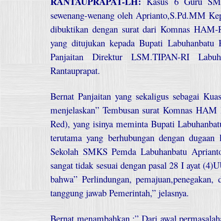
RANTAUPRAPAT-LH:
Kasus 6 Guru SMKS
sewenang-wenang oleh Aprianto,S.Pd.MM Kepa
dibuktikan dengan surat dari Komnas HAM-R
yang ditujukan kepada Bupati Labuhanbatu
Panjaitan Direktur LSM.TIPAN-RI Labu
Rantauprapat.
Bernat Panjaitan yang sekaligus sebagai Ku
menjelaskan” Tembusan surat Komnas HAM RI 
Red), yang isinya meminta Bupati Labuhanbat
terutama yang berhubungan dengan dugaan 
Sekolah SMKS Pemda Labuhanbatu Aprianto
sangat tidak sesuai dengan pasal 28 I ayat (
bahwa” Perlindungan, pemajuan,penegakan, 
tanggung jawab Pemerintah,” jelasnya.
Bernat menambahkan :” Dari awal permasalaha