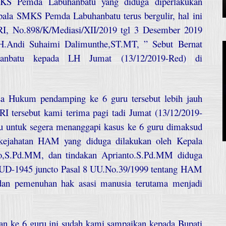
 Pemda Labuhanbatu yang diduga diperlakukan
la SMKS Pemda Labuhanbatu terus bergulir, hal ini
I, No.898/K/Mediasi/XII/2019 tgl 3 Desember 2019
 H.Andi Suhaimi Dalimunthe,ST.MT, ” Sebut Bernat
hanbatu kepada LH Jumat (13/12/2019-Red) di
asa Hukum pendamping ke 6 guru tersebut lebih jauh
tersebut kami terima pagi tadi Jumat (13/12/2019-
u untuk segera menanggapi kasus ke 6 guru dimaksud
kejahatan HAM yang diduga dilakukan oleh Kepala
,S.Pd.MM, dan tindakan Aprianto.S.Pd.MM diduga
4)UUD-1945 juncto Pasal 8 UU.No.39/1999 tentang HAM
dan pemenuhan hak asasi manusia terutama menjadi
n ke 6 guru ini sudah kami sampaikan kepada Bupati