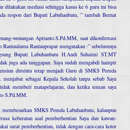
r dilakukan mediasi sehingga kasus ke 6 guru ini bisa
ada respon dari Bupati Labuhanbatu, ” tambah Bernat
wenang-wenangan Aprianto.S.Pd.MM, saat dikonfirmasi
n Rantaulama Rantauprapat mengatakan :” sebelumnya
gsung Bupati Labuhanbatu H.Andi Suhaimi ST.MT
idak juga ada tanggapan. Saya sudah mengabdi hampir
pensiun diminta tetap menjadi Guru di SMKS Pemda
 menjabat sebagai Kepala Sekolah tanpa sebab Saya
tidak memberi matapelajaran, dan ketika teman saya
anto S.Pd.MM.
tuk membesarkan SMKS Pemda Labuhanbatu, kalaupun
erasa keberatan asal pemberhentian Saya dan kawan-
kai surat pemberhentian, tidak dengan cara-cara kotor