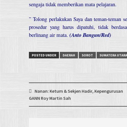
sengaja tidak memberikan mata pelajaran.
” Tolong perlakukan Saya dan teman-teman s
prosedur yang harus dipatuhi, tidak berdas
berlinang air mata.
(Anto Bangun/Red)
POSTED UNDER
DAERAH
SOROT
SUMATERA UTAR
Post
Nanan: Ketum & Sekjen Hadir, Kepengurusan
navigation
GANN Roy Martin Sah