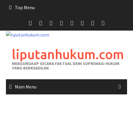
Skip
Top Menu
to
content
liputanhukum.com
MENGUNGKAP SECARA FAKTUAL DEMI SUPREMASI HUKUM
YANG BERKEADILAN
Main Menu