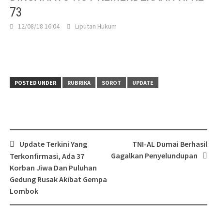
73
12/08/18 16:04
Liputan Hukum
POSTED UNDER
RUBRIKA
SOROT
UPDATE
Post
Update Terkini Yang
TNI-AL Dumai Berhasil
navigation
Gagalkan Penyelundupan
Terkonfirmasi, Ada 37
Korban Jiwa Dan Puluhan
Gedung Rusak Akibat Gempa
Lombok