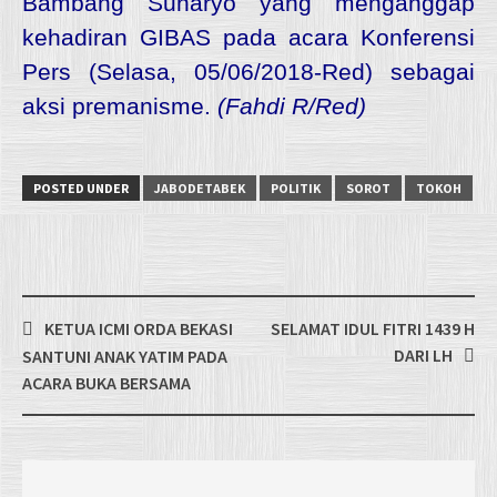
Bambang Sunaryo yang menganggap
kehadiran GIBAS pada acara Konferensi
Pers (Selasa, 05/06/2018-Red) sebagai
aksi premanisme.
(Fahdi R/Red)
POSTED UNDER
JABODETABEK
POLITIK
SOROT
TOKOH
Post
KETUA ICMI ORDA BEKASI
SELAMAT IDUL FITRI 1439 H
navigation
DARI LH
SANTUNI ANAK YATIM PADA
ACARA BUKA BERSAMA