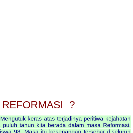
 REFORMASI ?
uk keras atas terjadinya peritiwa kejahatan
Dua puluh tahun kita berada dalam masa Reformasi.
iswa 98. Masa itu kesenangan tersebar diseluruh