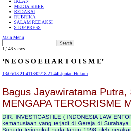
IKLAN
MEDIA SIBER
REDAKSI
RUBRIKA
SALAM REDAKSI
STOP PRESS
Main Menu
1,148 views
‘N E O S O E H A R T O I S M E’
13/05/18 21:41
13/05/18 21:44
Liputan Hukum
Bagus Jayawiratama Putra, 
MENGAPA TEROSRISME M
DIR. INVESTIGASI ILE ( INDONESIA LAW ENFOR
kemanusiaan yang terjadi di Gereja di Surabaya p
Suharto terjungkal pada tahun 1998 oleh geraka