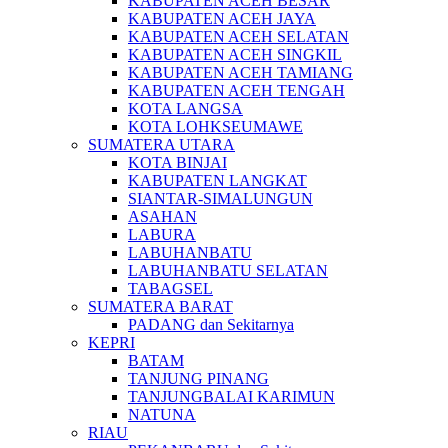
KABUPATEN ACEH BESAR
KABUPATEN ACEH JAYA
KABUPATEN ACEH SELATAN
KABUPATEN ACEH SINGKIL
KABUPATEN ACEH TAMIANG
KABUPATEN ACEH TENGAH
KOTA LANGSA
KOTA LOHKSEUMAWE
SUMATERA UTARA
KOTA BINJAI
KABUPATEN LANGKAT
SIANTAR-SIMALUNGUN
ASAHAN
LABURA
LABUHANBATU
LABUHANBATU SELATAN
TABAGSEL
SUMATERA BARAT
PADANG dan Sekitarnya
KEPRI
BATAM
TANJUNG PINANG
TANJUNGBALAI KARIMUN
NATUNA
RIAU