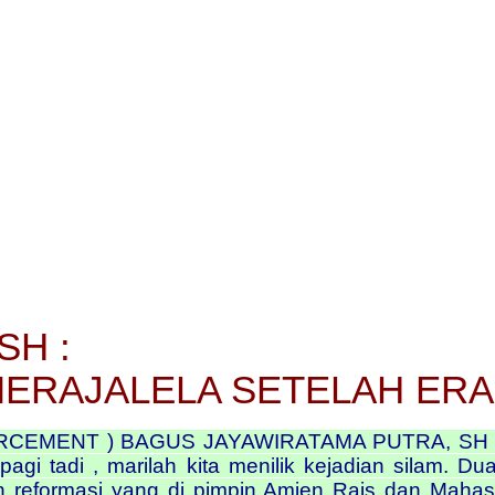
SH :
ERAJALELA SETELAH ERA
CEMENT ) BAGUS JAYAWIRATAMA PUTRA, SH Mengut
agi tadi , marilah kita menilik kejadian silam. 
n reformasi yang di pimpin Amien Rais dan Mahas