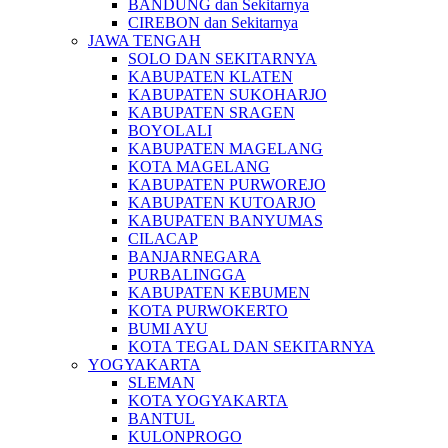
BANDUNG dan Sekitarnya
CIREBON dan Sekitarnya
JAWA TENGAH
SOLO DAN SEKITARNYA
KABUPATEN KLATEN
KABUPATEN SUKOHARJO
KABUPATEN SRAGEN
BOYOLALI
KABUPATEN MAGELANG
KOTA MAGELANG
KABUPATEN PURWOREJO
KABUPATEN KUTOARJO
KABUPATEN BANYUMAS
CILACAP
BANJARNEGARA
PURBALINGGA
KABUPATEN KEBUMEN
KOTA PURWOKERTO
BUMI AYU
KOTA TEGAL DAN SEKITARNYA
YOGYAKARTA
SLEMAN
KOTA YOGYAKARTA
BANTUL
KULONPROGO