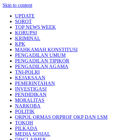
Skip to content
UPDATE
SOROT
TOP NEWS WEEK
KORUPSI
KRIMINAL
KPK
MAHKAMAH KONSTITUSI
PENGADILAN UMUM
PENGADILAN TIPIKOR
PENGADILAN AGAMA
TNI-POLRI
KEJAKSAAN
PEMERINTAHAN
INVESTIGASI
PENDIDIKAN
MORALITAS
NARKOBA
POLITIK
ORPOL ORMAS ORPROF OKP DAN LSM
TOKOH
PILKADA
MEDIA SOSIAL
DISCLAIMER