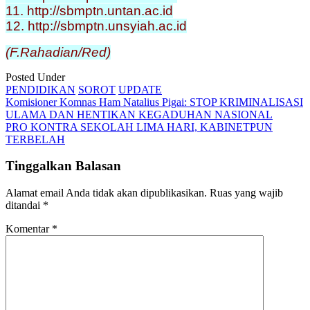
11. http://sbmptn.untan.ac.id
12. http://sbmptn.unsyiah.ac.id
(F.Rahadian/Red)
Posted Under
PENDIDIKAN
SOROT
UPDATE
Post
Komisioner Komnas Ham Natalius Pigai: STOP KRIMINALISASI
ULAMA DAN HENTIKAN KEGADUHAN NASIONAL
navigation
PRO KONTRA SEKOLAH LIMA HARI, KABINETPUN
TERBELAH
Tinggalkan Balasan
Alamat email Anda tidak akan dipublikasikan.
Ruas yang wajib
ditandai
*
Komentar
*