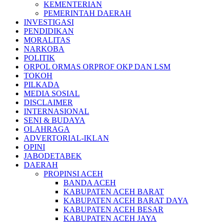
KEMENTERIAN
PEMERINTAH DAERAH
INVESTIGASI
PENDIDIKAN
MORALITAS
NARKOBA
POLITIK
ORPOL ORMAS ORPROF OKP DAN LSM
TOKOH
PILKADA
MEDIA SOSIAL
DISCLAIMER
INTERNASIONAL
SENI & BUDAYA
OLAHRAGA
ADVERTORIAL-IKLAN
OPINI
JABODETABEK
DAERAH
PROPINSI ACEH
BANDA ACEH
KABUPATEN ACEH BARAT
KABUPATEN ACEH BARAT DAYA
KABUPATEN ACEH BESAR
KABUPATEN ACEH JAYA