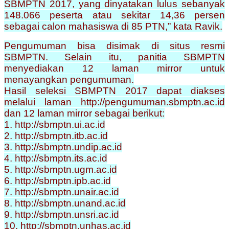
SBMPTN 2017, yang dinyatakan lulus sebanyak
148.066 peserta atau sekitar 14,36 persen
sebagai calon mahasiswa di 85 PTN,” kata Ravik.
Pengumuman bisa disimak di situs resmi
SBMPTN. Selain itu, panitia SBMPTN
menyediakan 12 laman mirror untuk
menayangkan pengumuman.
Hasil seleksi SBMPTN 2017 dapat diakses
melalui laman http://pengumuman.sbmptn.ac.id
dan 12 laman mirror sebagai berikut:
1. http://sbmptn.ui.ac.id
2. http://sbmptn.itb.ac.id
3. http://sbmptn.undip.ac.id
4. http://sbmptn.its.ac.id
5. http://sbmptn.ugm.ac.id
6. http://sbmptn.ipb.ac.id
7. http://sbmptn.unair.ac.id
8. http://sbmptn.unand.ac.id
9. http://sbmptn.unsri.ac.id
10. http://sbmptn.unhas.ac.id