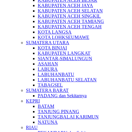
KABUPATEN ACEH BESAR
KABUPATEN ACEH JAYA
KABUPATEN ACEH SELATAN
KABUPATEN ACEH SINGKIL
KABUPATEN ACEH TAMIANG
KABUPATEN ACEH TENGAH
KOTA LANGSA
KOTA LOHKSEUMAWE
SUMATERA UTARA
KOTA BINJAI
KABUPATEN LANGKAT
SIANTAR-SIMALUNGUN
ASAHAN
LABURA
LABUHANBATU
LABUHANBATU SELATAN
TABAGSEL
SUMATERA BARAT
PADANG dan Sekitarnya
KEPRI
BATAM
TANJUNG PINANG
TANJUNGBALAI KARIMUN
NATUNA
RIAU