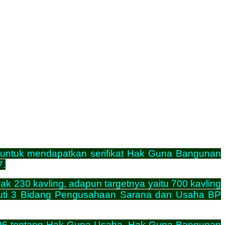
untuk mendapatkan serifikat Hak Guna Bangunan
7.
 230 kavling, adapun targetnya yaitu 700 kavling
eputi 3 Bidang Pengusahaan Sarana dan Usaha BP
1996 tentang Hak Guna Usaha, Hak Guna Bangunan