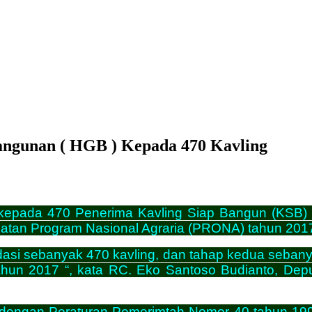
angunan ( HGB ) Kepada 470 Kavling
pada 470 Penerima Kavling Siap Bangun (KSB) 
atan Program Nasional Agraria (PRONA) tahun 201
si sebanyak 470 kavling, dan tahap kedua sebanyak
 tahun 2017 “, kata RC. Eko Santoso Budianto, D
i dengan Peraturan Pemerimtah Nomor 40 tahun 