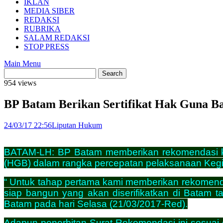
IKLAN
MEDIA SIBER
REDAKSI
RUBRIKA
SALAM REDAKSI
STOP PRESS
Main Menu
954 views
BP Batam Berikan Sertifikat Hak Guna B
24/03/17 22:56
Liputan Hukum
BATAM-LH: BP Batam memberikan rekomendasi ke
(HGB) dalam rangka percepatan pelaksanaan Kegi
“ Untuk tahap pertama kami memberikan rekomenda
siap bangun yang akan diserifikatkan di Batam
Batam pada hari Selasa (21/03/2017-Red).
Adapun penerbitan Surat Rekomendasi ini sesua