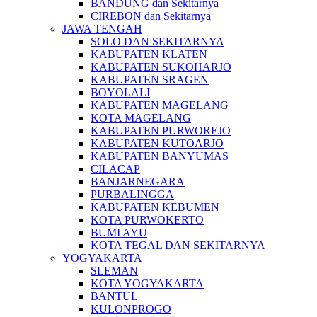
BANDUNG dan Sekitarnya
CIREBON dan Sekitarnya
JAWA TENGAH
SOLO DAN SEKITARNYA
KABUPATEN KLATEN
KABUPATEN SUKOHARJO
KABUPATEN SRAGEN
BOYOLALI
KABUPATEN MAGELANG
KOTA MAGELANG
KABUPATEN PURWOREJO
KABUPATEN KUTOARJO
KABUPATEN BANYUMAS
CILACAP
BANJARNEGARA
PURBALINGGA
KABUPATEN KEBUMEN
KOTA PURWOKERTO
BUMI AYU
KOTA TEGAL DAN SEKITARNYA
YOGYAKARTA
SLEMAN
KOTA YOGYAKARTA
BANTUL
KULONPROGO