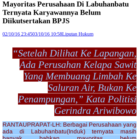
Mayoritas Perusahaan Di Labuhanbatu
Ternyata Karyawannya Belum
Diikutsertakan BPJS
02/10/16 23:45
03/10/16 10:58
Liputan Hukum
“Setelah Dilihat Ke Lapangan,
Ada Perusahan Kelapa Sawit
Yang Membuang Limbah Ke
Saluran Air, Bukan Ke
Penampungan,” Kata Politisi
Gerindra Ariwibowo
RANTAUPRAPAT-LH: Berbagai Perusahaan yang
ada di Labuhanbatu(Induk) ternyata masih
banyak bahkan mayoritas belum