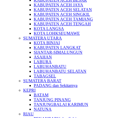
KABUPATEN ACEH BESAR
KABUPATEN ACEH JAYA
KABUPATEN ACEH SELATAN
KABUPATEN ACEH SINGKIL
KABUPATEN ACEH TAMIANG
KABUPATEN ACEH TENGAH
KOTA LANGSA
KOTA LOHKSEUMAWE
SUMATERA UTARA
KOTA BINJAI
KABUPATEN LANGKAT
SIANTAR-SIMALUNGUN
ASAHAN
LABURA
LABUHANBATU
LABUHANBATU SELATAN
TABAGSEL
SUMATERA BARAT
PADANG dan Sekitarnya
KEPRI
BATAM
TANJUNG PINANG
TANJUNGBALAI KARIMUN
NATUNA
RIAU