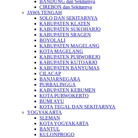
BANDUNG dan Sekitarnya
CIREBON dan Sekitarnya
JAWA TENGAH
SOLO DAN SEKITARNYA
KABUPATEN KLATEN
KABUPATEN SUKOHARJO
KABUPATEN SRAGEN
BOYOLALI
KABUPATEN MAGELANG
KOTA MAGELANG
KABUPATEN PURWOREJO
KABUPATEN KUTOARJO
KABUPATEN BANYUMAS
CILACAP
BANJARNEGARA
PURBALINGGA
KABUPATEN KEBUMEN
KOTA PURWOKERTO
BUMI AYU
KOTA TEGAL DAN SEKITARNYA
YOGYAKARTA
SLEMAN
KOTA YOGYAKARTA
BANTUL
KULONPROGO