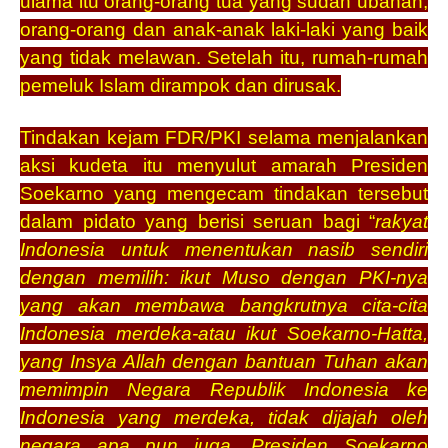
ulama itu orang-orang tua yang sudah ubanan,
orang-orang dan anak-anak laki-laki yang baik
yang tidak melawan. Setelah itu, rumah-rumah
pemeluk Islam dirampok dan dirusak.
Tindakan kejam FDR/PKI selama menjalankan
aksi kudeta itu menyulut amarah Presiden
Soekarno yang mengecam tindakan tersebut
dalam pidato yang berisi seruan bagi “
rakyat
Indonesia untuk menentukan nasib sendiri
dengan memilih: ikut Muso dengan PKI-nya
yang akan membawa bangkrutnya cita-cita
Indonesia merdeka-atau ikut Soekarno-Hatta,
yang Insya Allah dengan bantuan Tuhan akan
memimpin Negara Republik Indonesia ke
Indonesia yang merdeka, tidak dijajah oleh
negara apa pun juga. Presiden Soekarno