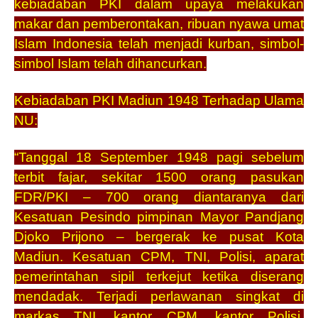
kebiadaban PKI dalam upaya melakukan
makar dan pemberontakan, ribuan nyawa umat
Islam Indonesia telah menjadi kurban, simbol-
simbol Islam telah dihancurkan.
Kebiadaban PKI Madiun 1948 Terhadap Ulama
NU:
“Tanggal 18 September 1948 pagi sebelum
terbit fajar, sekitar 1500 orang pasukan
FDR/PKI – 700 orang diantaranya dari
Kesatuan Pesindo pimpinan Mayor Pandjang
Djoko Prijono – bergerak ke pusat Kota
Madiun. Kesatuan CPM, TNI, Polisi, aparat
pemerintahan sipil terkejut ketika diserang
mendadak. Terjadi perlawanan singkat di
markas TNI, kantor CPM, kantor Polisi.