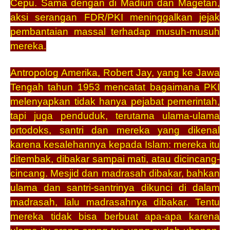
Cepu. Sama dengan di Madiun dan Magetan,
aksi serangan FDR/PKI meninggalkan jejak
pembantaian massal terhadap musuh-musuh
mereka.
Antropolog Amerika, Robert Jay, yang ke Jawa
Tengah tahun 1953 mencatat bagaimana PKI
melenyapkan tidak hanya pejabat pemerintah,
tapi juga penduduk, terutama ulama-ulama
ortodoks, santri dan mereka yang dikenal
karena kesalehannya kepada Islam: mereka itu
ditembak, dibakar sampai mati, atau dicincang-
cincang. Mesjid dan madrasah dibakar, bahkan
ulama dan santri-santrinya dikunci di dalam
madrasah, lalu madrasahnya dibakar. Tentu
mereka tidak bisa berbuat apa-apa karena