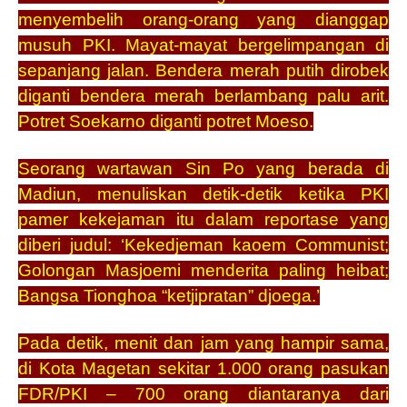
menyembelih orang-orang yang dianggap
musuh PKI. Mayat-mayat bergelimpangan di
sepanjang jalan. Bendera merah putih dirobek
diganti bendera merah berlambang palu arit.
Potret Soekarno diganti potret Moeso.
Seorang wartawan Sin Po yang berada di
Madiun, menuliskan detik-detik ketika PKI
pamer kekejaman itu dalam reportase yang
diberi judul: ‘Kekedjeman kaoem Communist;
Golongan Masjoemi menderita paling heibat;
Bangsa Tionghoa “ketjipratan” djoega.’
Pada detik, menit dan jam yang hampir sama,
di Kota Magetan sekitar 1.000 orang pasukan
FDR/PKI – 700 orang diantaranya dari