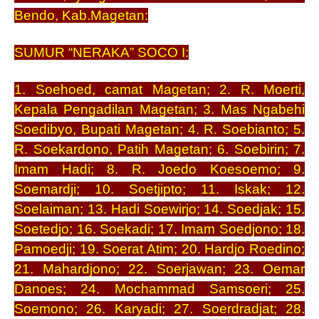
Bendo, Kab.Magetan:
SUMUR “NERAKA” SOCO I:
1. Soehoed, camat Magetan; 2. R. Moerti,
Kepala Pengadilan Magetan; 3. Mas Ngabehi
Soedibyo, Bupati Magetan; 4. R. Soebianto; 5.
R. Soekardono, Patih Magetan; 6. Soebirin; 7.
Imam Hadi; 8. R. Joedo Koesoemo; 9.
Soemardji; 10. Soetjipto; 11. Iskak; 12.
Soelaiman; 13. Hadi Soewirjo; 14. Soedjak; 15.
Soetedjo; 16. Soekadi; 17. Imam Soedjono; 18.
Pamoedji; 19. Soerat Atim; 20. Hardjo Roedino;
21. Mahardjono; 22. Soerjawan; 23. Oemar
Danoes; 24. Mochammad Samsoeri; 25.
Soemono; 26. Karyadi; 27. Soerdradjat; 28.