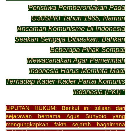
Peristiwa Pemberontakan Pada
G30SPKI Tahun 1965, Namun
Ancaman Komunisme Di Indonesia
Seakan Sengaja Dibiaskan. Bahkan
Beberapa Pihak Sempat
Mewacanakan Agar Pemerintah
Indonesia Harus Meminta Maaf
Terhadap Kader-Kader Partai Komunis
Indonesia (PKI) “
LIPUTAN HUKUM: Berikut ini tulisan dari
sejarawan bernama Agus Sunyoto yang
mengungkapkan fakta sejarah bagaimana