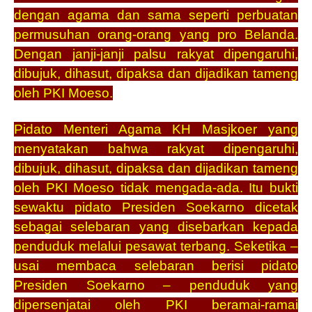
dengan agama dan sama seperti perbuatan
permusuhan orang-orang yang pro Belanda.
Dengan janji-janji palsu rakyat dipengaruhi,
dibujuk, dihasut, dipaksa dan dijadikan tameng
oleh PKI Moeso.
Pidato Menteri Agama KH Masjkoer yang
menyatakan bahwa rakyat dipengaruhi,
dibujuk, dihasut, dipaksa dan dijadikan tameng
oleh PKI Moeso tidak mengada-ada. Itu bukti
sewaktu pidato Presiden Soekarno dicetak
sebagai selebaran yang disebarkan kepada
penduduk melalui pesawat terbang. Seketika –
usai membaca selebaran berisi pidato
Presiden Soekarno – penduduk yang
dipersenjatai oleh PKI beramai-ramai