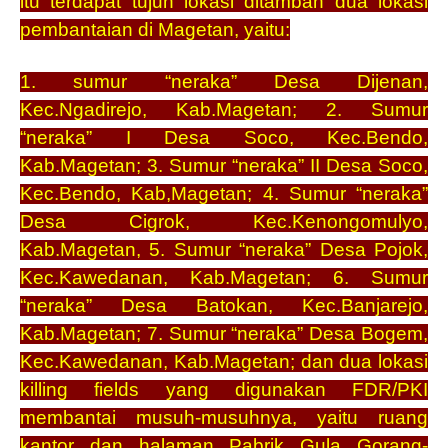
itu terdapat tujuh lokasi ditambah dua lokasi
pembantaian di Magetan, yaitu:
1. sumur “neraka” Desa Dijenan,
Kec.Ngadirejo, Kab.Magetan;
2. Sumur
“neraka” I Desa Soco, Kec.Bendo,
Kab.Magetan; 3. Sumur “neraka” II Desa Soco,
Kec.Bendo, Kab,Magetan; 4. Sumur “neraka”
Desa Cigrok, Kec.Kenongomulyo,
Kab.Magetan, 5. Sumur “neraka” Desa Pojok,
Kec.Kawedanan, Kab.Magetan; 6. Sumur
“neraka” Desa Batokan, Kec.Banjarejo,
Kab.Magetan; 7. Sumur “neraka” Desa Bogem,
Kec.Kawedanan, Kab.Magetan; dan dua lokasi
killing fields yang digunakan FDR/PKI
membantai musuh-musuhnya, yaitu ruang
kantor dan halaman Pabrik Gula Gorang-