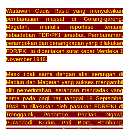
Wartawan Gadis Rasid yang menyaksikan
pembantaian massal di Gorang-gareng,
Magetan, menulis reportase tentang
kebiadaban FDR/PKI tersebut. Pembunuhan,
perampokan dan penangkapan yang dilakukan
FDR/PKI itu diberitakan surat kabar Merdeka 1
November 1948.
Meski tidak sama dengan aksi serangan di
Madiun dan Magetan yang sukses mengambil
alih pemerintahan, serangan mendadak yang
sama pada pagi hari tanggal 18 September
1948 itu dilakukan oleh pasukan FDR/PKI di
Trenggalek, Ponorogo, Pacitan, Ngawi,
Purwodadi, Kudus, Pati, Blora, Rembang,