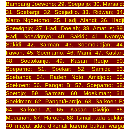
Bambang Joewono; 29. Soepaijo; 30. Marsaid;
31. Soebargi; 32. Soejadijo. 33. Ridwan; 34.
Marto Ngoetomo; 35. Hadji Afandi; 36. Hadji
Soewignjo; 37. Hadji Doelah; 38. Amat Is; 39.
Hadji Soewignyo; 40. Sakidi; 41. Nyonya
Sakidi; 42. Sarman; 43. Soemokidjan; 44.
Irawan; 45. Soemarno; 46. Marni; 47. Kaslan;
48. Soetokarijo; 49. Kasan Redjo; 50.
Soeparno; 51. Soekar; 52. Samidi; 53.
Soebandi; 54. Raden Noto Amidjojo; 55.
Soekoen; 56. Pangat B; 57. Soeparno; 58.
Soetojo; 59. Sarman; 60. Moekiman; 61.
Soekiman; 62. Pangat/Hardjo; 63. Sarkoen B;
64. Sarkoen A; 65. Kasan Diwirjo; 66.
Moeanan; 67. Haroen; 68. Ismail. ada sekitar
40 mayat tidak dikenali karena bukan warga