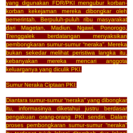
yang digunakan FDR/PKI mengubur korban-
korban kekejaman mereka dibongkar oleh
pemerintah. Berpuluh-puluh ribu masyarakat
dari Magetan, Madiun, Ngawi, Ponorogo,
Trenggalek berdatangan menyaksikan
pembongkaran sumur-sumur “neraka”. Mereka
bukan sekedar melihat peristiwa langka itu,
kebanyakan mereka mencari anggota
keluarganya yang diculik PKI.
Sumur Neraka Ciptaan PKI:
Diantara sumur-sumur “neraka” yang dibongkar
itu, informasinya diketahui justru berdasar
pengakuan orang-orang PKI sendiri. Dalam
proses pembongkaran sumur-sumur “neraka”