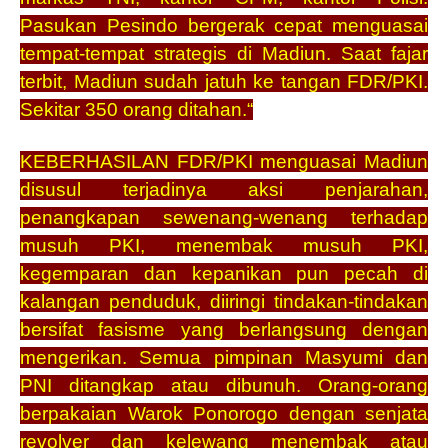
Pasukan Pesindo bergerak cepat menguasai
tempat-tempat strategis di Madiun. Saat fajar
terbit, Madiun sudah jatuh ke tangan FDR/PKI.
Sekitar 350 orang ditahan.“
KEBERHASILAN FDR/PKI menguasai Madiun
disusul terjadinya aksi penjarahan,
penangkapan sewenang-wenang terhadap
musuh PKI, menembak musuh PKI,
kegemparan dan kepanikan pun pecah di
kalangan penduduk, diiringi tindakan-tindakan
bersifat fasisme yang berlangsung dengan
mengerikan. Semua pimpinan Masyumi dan
PNI ditangkap atau dibunuh. Orang-orang
berpakaian Warok Ponorogo dengan senjata
revolver dan kelewang menembak atau