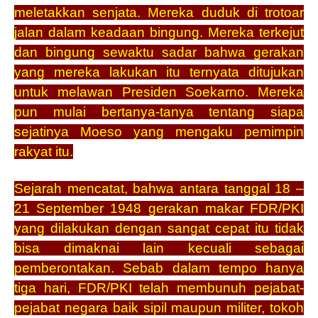
meletakkan senjata. Mereka duduk di trotoar
jalan dalam keadaan bingung. Mereka terkejut
dan bingung sewaktu sadar bahwa gerakan
yang mereka lakukan itu ternyata ditujukan
untuk melawan Presiden Soekarno. Mereka
pun mulai bertanya-tanya tentang siapa
sejatinya Moeso yang mengaku pemimpin
rakyat itu.
Sejarah mencatat, bahwa antara tanggal 18 –
21 September 1948 gerakan makar FDR/PKI
yang dilakukan dengan sangat cepat itu tidak
bisa dimaknai lain kecuali sebagai
pemberontakan. Sebab dalam tempo hanya
tiga hari, FDR/PKI telah membunuh pejabat-
pejabat negara baik sipil maupun militer, tokoh