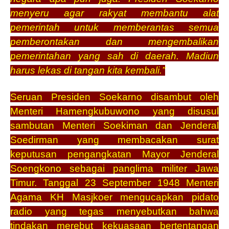
menyeru agar rakyat membantu alat
pemerintah untuk memberantas semua
pemberontakan dan mengembalikan
pemerintahan yang sah di daerah. Madiun
harus lekas di tangan kita kembali.”
Seruan Presiden Soekarno disambut oleh
Menteri Hamengkubuwono yang disusul
sambutan Menteri Soekiman dan Jenderal
Soedirman yang membacakan surat
keputusan pengangkatan Mayor Jenderal
Soengkono sebagai panglima militer Jawa
Timur. Tanggal 23 September 1948 Menteri
Agama KH Masjkoer mengucapkan pidato
radio yang tegas menyebutkan bahwa
tindakan merebut kekuasaan bertentangan