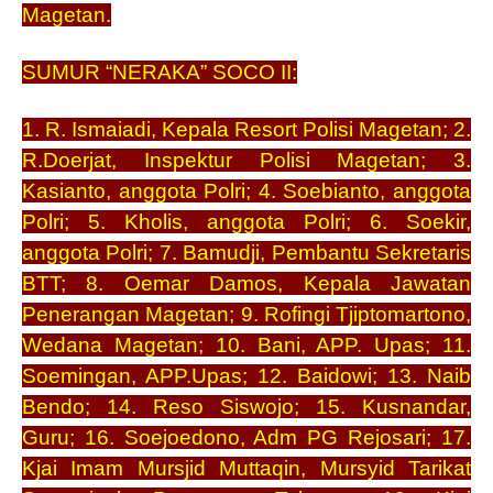
Magetan.
SUMUR “NERAKA” SOCO II:
1. R. Ismaiadi, Kepala Resort Polisi Magetan; 2.
R.Doerjat, Inspektur Polisi Magetan; 3.
Kasianto, anggota Polri; 4. Soebianto, anggota
Polri; 5. Kholis, anggota Polri; 6. Soekir,
anggota Polri; 7. Bamudji, Pembantu Sekretaris
BTT; 8. Oemar Damos, Kepala Jawatan
Penerangan Magetan; 9. Rofingi Tjiptomartono,
Wedana Magetan; 10. Bani, APP. Upas; 11.
Soemingan, APP.Upas; 12. Baidowi; 13. Naib
Bendo; 14. Reso Siswojo; 15. Kusnandar,
Guru; 16. Soejoedono, Adm PG Rejosari; 17.
Kjai Imam Mursjid Muttaqin, Mursyid Tarikat