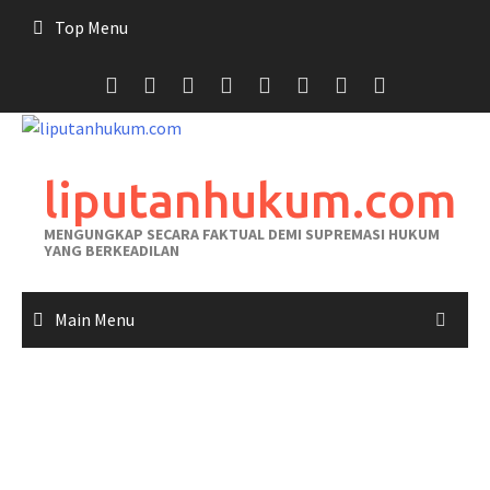
Skip
Top Menu
to
content
liputanhukum.com
MENGUNGKAP SECARA FAKTUAL DEMI SUPREMASI HUKUM
YANG BERKEADILAN
Main Menu