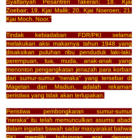
Syattariyah Pesantren Takeran; 18. Kjai
Zoebair; 19. Kjai Malik; 20. Kjai Noeroen; 21.
Kjai Moch. Noor.”
Tindak kebiadaban FDR/PKI selama
melakukan aksi makarnya tahun 1948 yang
disaksikan puluhan ribu penduduk laki-laki,
perempuan, tua, muda, anak-anak yang
menonton pengangkatan jenazah para korban
dari sumur-sumur “neraka” yang tersebar di
Magetan dan Madiun, adalah rekaman
peristiwa yang tidak akan terlupakan.
Peristiwa pembongkaran sumur-sumur
“neraka” itu telah memunculkan asumsi abadi
dalam ingatan bawah sadar masyarakat bahwa
PKI memiliki hubungan erat dengan