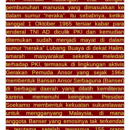
pembunuhan manusia yang dimasukkan ke
dalam sumur “neraka”. Itu sebabnya, ketika
tanggal 1 Oktober 1965 tersiar kabar para
jenderal TNI AD diculik PKI dan kemudian
ditemukan sudah menjadi mayat di dalam
sumur “neraka” Lubang Buaya di dekat Halim,
amarah masyarakat seketika meledak
terhadap PKI, termasuk di lingkungan aktivis
Gerakan Pemuda Ansor yang sejak 1964
membentuk Barisan Ansor Serbaguna (Banser)
di berbagai daerah yang dilatih kemiliteran
karena memenuhi keinginan Presiden
Soekarno membentuk kekuatan sukarelawan
untuk mengganyang Malaysia, di mana
anggota Banser yang emosinya tak terkendali
– terutama setelah tewasnya 155 orang