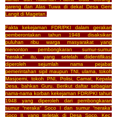
gareng dan Alas Tuwa di dekat Desa Geni
Langit di Magetan.
Fakta kekejaman FDR/PKI dalam gerakan
pemberontakan tahun 1948 disaksikan
puluhan ribu warga masyarakat yang
menonton pembongkaran sumur-sumur
“neraka” itu, yang setelah diidentifikasi
diperoleh sejumlah nama pejabat
pemerintahan sipil maupun TNI, ulama, tokoh
Masjoemi, tokoh PNI, Polisi, Camat, Kepala
Desa, bahkan Guru. Berikut daftar sebagian
nama-nama korban kekejaman FDR/PKI tahun
1948 yang diperoleh dari pembongkaran
sumur “neraka” Soco I dan sumur “neraka”
Soco II, yang terletak di Desa Soco, Kec.