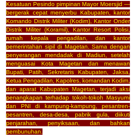
Kesatuan Pesindo pimpinan Mayor Moersjid —
bergerak cepat menyerbu Kabupaten, kantor
Komando Distrik Militer (Kodim), Kantor Onder
Distrik Militer (Koramil), Kantor Resort Polisi,
rumah kepala pengadilan, dan kantor
pemerintahan sipil di Magetan. Sama dengan
penyerangan mendadak di Madiun, setelah
menguasai Kota Magetan dan menawan
Bupati, Patih, Sekretaris Kabupaten, Jaksa,
Ketua Pengadilan, Kapolres, komandan Kodim,
dan aparat Kabupaten Magetan, terjadi aksi
penangkapan terhadap tokoh-tokoh Masyumi
dan PNI di kampung-kampung, pesantren-
pesantren, desa-desa, pabrik gula, diikuti
penjarahan, penyiksaan, dan bahkan
pembunuhan.