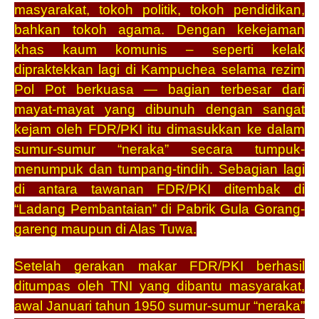
masyarakat, tokoh politik, tokoh pendidikan,
bahkan tokoh agama. Dengan kekejaman
khas kaum komunis – seperti kelak
dipraktekkan lagi di Kampuchea selama rezim
Pol Pot berkuasa — bagian terbesar dari
mayat-mayat yang dibunuh dengan sangat
kejam oleh FDR/PKI itu dimasukkan ke dalam
sumur-sumur “neraka” secara tumpuk-
menumpuk dan tumpang-tindih. Sebagian lagi
di antara tawanan FDR/PKI ditembak di
“Ladang Pembantaian” di Pabrik Gula Gorang-
gareng maupun di Alas Tuwa.
Setelah gerakan makar FDR/PKI berhasil
ditumpas oleh TNI yang dibantu masyarakat,
awal Januari tahun 1950 sumur-sumur “neraka”